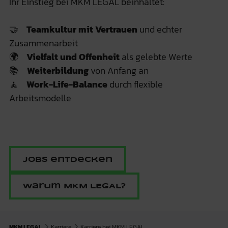
Ihr Einstieg bei MKM LEGAL beinhaltet:
🤝
Teamkultur mit Vertrauen
und echter
Zusammenarbeit
🌍
Vielfalt und Offenheit
als gelebte Werte
📚
Weiterbildung
von Anfang an
🧘
Work-Life-Balance
durch flexible
Arbeitsmodelle
Jobs entdecken
Warum MKM LEGAL?
MKM LEGAL
Karriere
Karriere bei MKM LEGAL