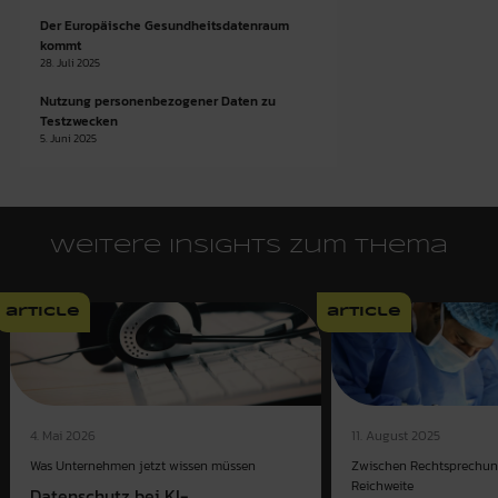
Der Europäische Gesundheitsdatenraum
kommt
28. Juli 2025
Nutzung personenbezogener Daten zu
Testzwecken
5. Juni 2025
Weitere Insights zum Thema
article
article
4. Mai 2026
11. August 2025
Was Unternehmen jetzt wissen müssen
Zwischen Rechtsprechun
Reichweite
Datenschutz bei KI-