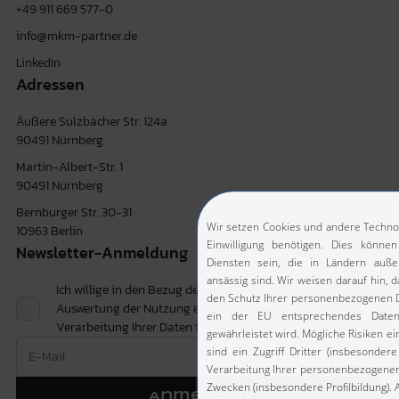
+49 911 669 577-0
info@mkm-partner.de
LinkedIn
Adressen
Äußere Sulzbacher Str. 124a
90491 Nürnberg
Martin-Albert-Str. 1
90491 Nürnberg
Bernburger Str. 30-31
10963 Berlin
Newsletter-Anmeldung
Ich willige in den Bezug des MKM Newsletters sowie der
Auswertung der Nutzung ein. Weitere Details zur
Verarbeitung Ihrer Daten finden Sie
hier.
Anmelden