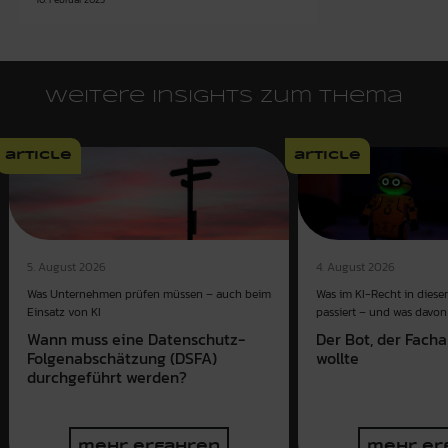
Weitere Insights zum Thema
article
article
4. August 2026
5. August 2026
Was im KI-Recht in dies
Was Unternehmen prüfen müssen – auch beim
passiert – und was davon 
Einsatz von KI
Der Bot, der Fach
Wann muss eine Datenschutz-
wollte
Folgenabschätzung (DSFA)
durchgeführt werden?
mehr erfahren
mehr er