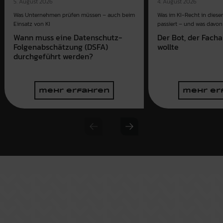
4. August 2026
5. August 2026
Was im KI-Recht in dies
Was Unternehmen prüfen müssen – auch beim
passiert – und was davon 
Einsatz von KI
Der Bot, der Fach
Wann muss eine Datenschutz-
wollte
Folgenabschätzung (DSFA)
durchgeführt werden?
mehr erfahren
mehr er
Previous slide
Next slide