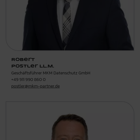
Robert
Postler LL.M.
Geschäftsführer MKM Datenschutz GmbH
+49 911 990 860 0
postler@mkm-partner.de