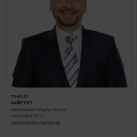
Thilo
Märtin
Rechtsanwalt I Equity Partner
+49 911 669 577 0
maertin@mkm-partner.de