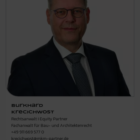
Burkhard
Krecichwost
Rechtsanwalt I Equity Partner
Fachanwalt für Bau- und Architektenrecht
+49 911 669 577 0
krecichwost@mkm-partner.de