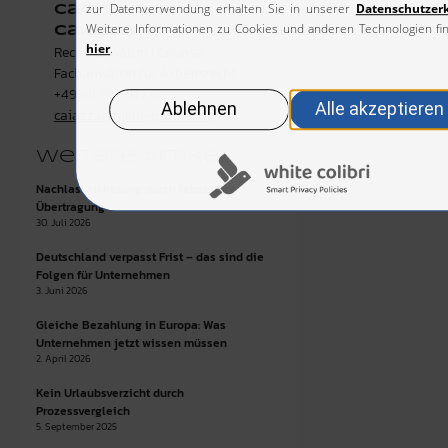
Carmela
Caiazza
Rechtsanwältin I Counsel
Fachanwältin für Arbeitsrecht
+49 911 669 577 0
caiazza@mkm-partner.de
Weitere Artikel
Nachlasssicherung durch lebzeitige
Übertragung
30. Juli 2026
Deutschland verpasst Frist – das sind die
Folgen für Unternehmen
3. Juni 2026
Gleiche Bezahlung in Europa: Was
Unternehmen jetzt wissen müssen
2. April 2026
Kein Urlaubsverzicht durch
Prozessvergleich
5. September 2025