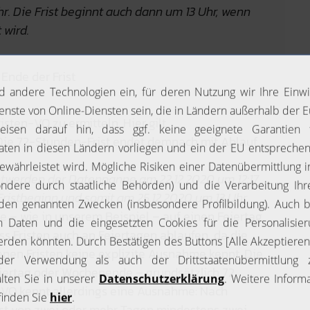
r. Die Frist beginnt auch dann um 13 Uhr, wenn
 wird.
. Ende der Frist
isten-VO zu ermitteln. Hier gilt
. Die 72-Stunden-Frist endet demnach mit Ablauf
ntwerden der Datenpanne am 22.12.2020 um 12:17
Fristbeginn und somit am 25.12.2020 um 13 Uhr.
de – wie in unserem Beispiel – auf einen Feiertag
dass Fristen auch an Feiertagen ablaufen, da die
nen Fristen keine explizite Ausnahme kennt. Die
eiertag oder Wochenende – grundsätzlich 72
n-VO kennt allerdings eine Ausnahme: Nach
rist von zwei oder mehr Tagen mindestens zwei