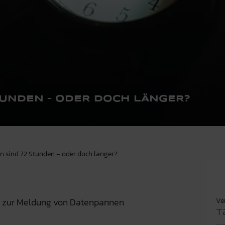
TUNDEN – ODER DOCH LÄNGER?
en sind 72 Stunden – oder doch länger?
Ve
st zur Meldung von Datenpannen
T