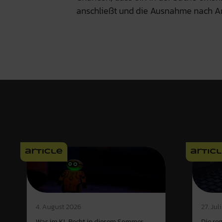
anschließt und die Ausnahme nach Art.
article
artic
4. August 2026
27. Jul
Was im KI-Recht in diesem Sommer
Die re