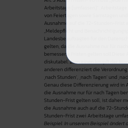
Arbeitstage [umfassen]“. Arbeitstage
von Feiertagen sowie Samstagen und S
Ausnahme auf die 72-Stunden-Frist an
„Meldepflicht und Benachrichtigungsp
Landesbeauftragten für den Datenschu
gelten, da die Ausnahme nur für nach
bemessene Fristen gelten soll.Diese A
diskutabel. Zum einen knüpft der Wor
anderen differenziert die Verordnung in
‚nach Stunden‘, ‚nach Tagen‘ und ‚n
Genau diese Differenzierung wird in A
die Ausnahme nur für nach Tagen beme
Stunden-Frist gelten soll, ist daher 
die Ausnahme auch auf die 72-Stunden
Stunden-Frist zwei Arbeitstage umfa
Beispiel: In unserem Beispiel ändert 