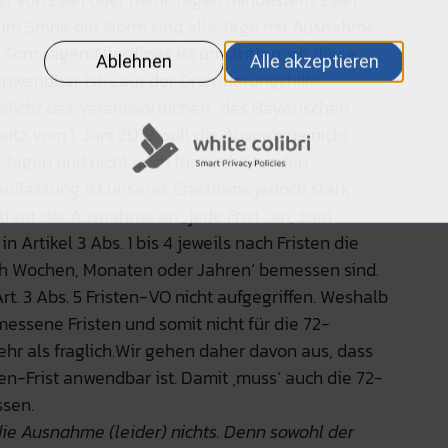
 im Sinne der Norm sind alle Tage mit Ausnahme
onntagen.Allerdings ist umstritten, ob diese
wendbar ist. Laut der Orientierungshilfe
flicht des Verantwortlichen“ des Bayerischen
tz vom 1. Juni 2019 soll die Ausnahme nicht
 Tagen und nicht auch für nach Stunden
uffassung ist unseres Erachtens jedoch stark
tlaut der Ausnahme an „jede Frist“ an, zum
 Artikel 3 Abs. 1 bis 4 jeweils nach Fristen die
ach Wochen, Monaten oder Jahren‘ bemessen sind.
rt. 3 Abs. 5 Fristen-VO nicht aufgegriffen. Weshalb
ssene Fristen und somit nicht für die 72-
mehr als fraglich.Wir gehen daher davon aus, dass
-Frist anwendbar ist. Damit ‚muss‘ auch die 72-
ssen.
die Ausnahme (leider) nichts. Denn sowohl der