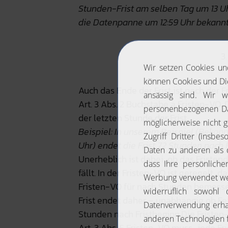
Stunden-Frist am selben Tag um 13 Uh
die Datenpanne um 12:59 Uhr bekannt
3
Auch das Ende der Frist ist nach der Fr
Art. 3 Abs. 2 Buchstabe a Fristen-VO
der letzten Stunde der Frist.
Beispiel: In unserem Beispiel (Bekan
Uhr) endet die Frist 72 Stunden nach 
Unerheblich ist dabei, ob das Fristen
fällt. In der Fristen-VO ist geregelt, 
Fristen-VO für nach Stunden bemesse
Frist endet daher – unabhängig ob F
Stunden nach Fristbeginn.Die Friste
Art. 3 Abs. 5 Fristen-VO muss „jede F