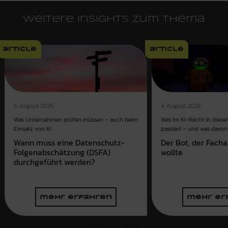
Weitere Insights zum Thema
article
article
4. August 2026
5. August 2026
Was im KI-Recht in dies
Was Unternehmen prüfen müssen – auch beim
passiert – und was davon 
Einsatz von KI
Der Bot, der Fach
Wann muss eine Datenschutz-
wollte
Folgenabschätzung (DSFA)
durchgeführt werden?
mehr erfahren
mehr er