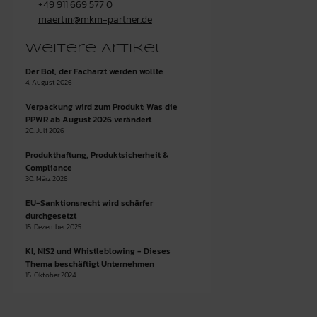
+49 911 669 577 0
maertin@mkm-partner.de
Weitere Artikel
Der Bot, der Facharzt werden wollte
4. August 2026
Verpackung wird zum Produkt: Was die
PPWR ab August 2026 verändert
20. Juli 2026
Produkthaftung, Produktsicherheit &
Compliance
30. März 2026
EU-Sanktionsrecht wird schärfer
durchgesetzt
15. Dezember 2025
KI, NIS2 und Whistleblowing - Dieses
Thema beschäftigt Unternehmen
15. Oktober 2024