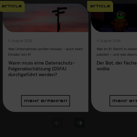
article
article
4. August 2026
5. August 2026
Was im KI-Recht in dies
Was Unternehmen prüfen müssen – auch beim
passiert – und was davon 
Einsatz von KI
Der Bot, der Fach
Wann muss eine Datenschutz-
wollte
Folgenabschätzung (DSFA)
durchgeführt werden?
mehr erfahren
mehr er
Previous slide
Next slide