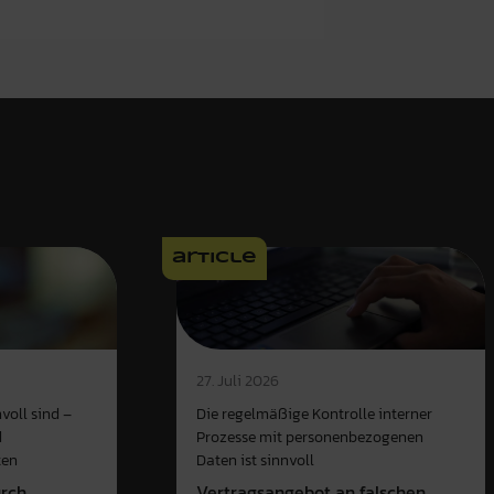
article
27. Juli 2026
voll sind –
Die regelmäßige Kontrolle interner
d
Prozesse mit personenbezogenen
ten
Daten ist sinnvoll
urch
Vertragsangebot an falschen