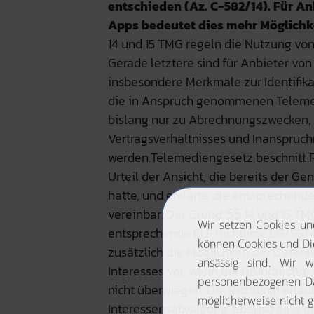
entschieden (Az. C‑582/14). Für A
Apps bedeutet dies mehr Möglichke
14 und 15 TMG regeln die Nutzung von
Gerade letztere sind für Anbieter vo
insbesondere Merkmale zur Identifik
die in Anspruch genommenen Telemed
bislang nur zu Abrechnungszwecken,
Vertragsverhältnisses und Inanspruc
werden.Telemediengesetz beschnitt R
Urteil der Ansicht, die bereits der G
hatte, und erklärte die entsprechend
vereinbar. Der Grund: §§ 14 und 15 TM
entsprechende EU-Richtlinie EG/95/46
zusätzlich die Möglichkeit der Daten
Interesses vor, wenn die Grundrechte
nicht überwiegen. Die Richtlinie erla
Interessensabwägung, ebenso eine ge