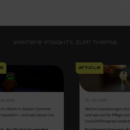
Weitere Insights zum Thema
le
article
ust 2026
30. Juli 2026
 KI-Recht in diesem Sommer
Welche Gestaltungen sinn
ch passiert – und was davon Sie
und was sie für Pflege un
t
Sozialhilferegress bedeu
ot, der Facharzt werden
Nachlasssicherung d