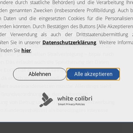
es wird aber durch die abschließenden
ht zugelassen.
der Daten aus
e Möglichkeiten der Datennutzung für Anbieter
 berechtigtes Interesse ist die Aufrechterhaltung
endienstes. Damit dürfen Nutzungsdaten auch zu
g einer potentiellen Strafverfolgung – bspw. nach
n. Das erlaubt auch die Speicherung der Daten
r EuGH hat aber noch keine weiteren
 da er sich in der Verhandlung nur mit der
keit auseinandersetzen musste. Allerdings sieht
Grundverordnung u.a. den „unbedingt
rung von Betrug und den Zweck der Direktwerbung
n Kundenverhältnis) als berechtigtes Interesse