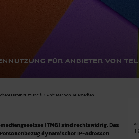
ENNUTZUNG FÜR ANBIETER VON TE
ichere Datennutzung für Anbieter von Telemedien
Ve
lemediengesetzes (TMG) sind rechtswidrig. Das
T
m Personenbezug dynamischer IP-Adressen