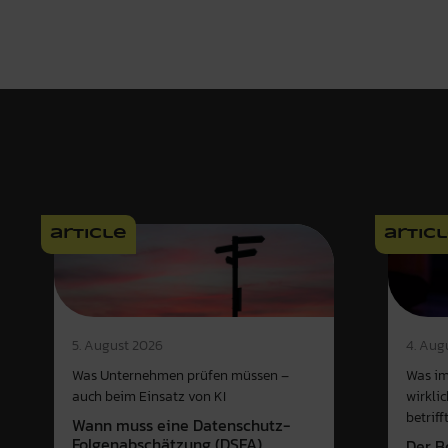
article
artic
4. Aug
5. August 2026
Was im
Was Unternehmen prüfen müssen –
wirkli
auch beim Einsatz von KI
betriff
Wann muss eine Datenschutz-
Folgenabschätzung (DSFA)
Der B