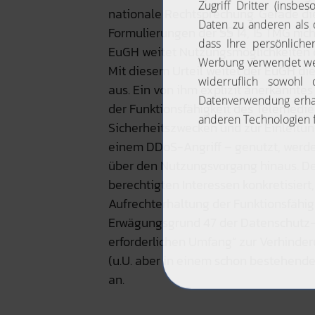
nationale Rechtsprechung. Gerade di
Formulierungen der §§ 14, 15 TMG nic
EuGH weitet Nutzungsmöglichkeiten 
Mit diesem Urteil weitet der EuGH di
aus. Ein von ihm explizit anerkanntes
der Funktionsfähigkeit des Telemedi
Sicherheitszwecken und zur Einleitun
einem DDoS-Angriff – genutzt, werde
über den Nutzungsvorgang hinaus. De
berechtigten Interessen konkretisiert,
Aufrechterhaltung der Funktionsfähig
Erwägungsgrund 47 der Datenschutz-
erforderlichen Umfang“ zur Verhinde
(u.U. aber in einem schon bestehende
an.