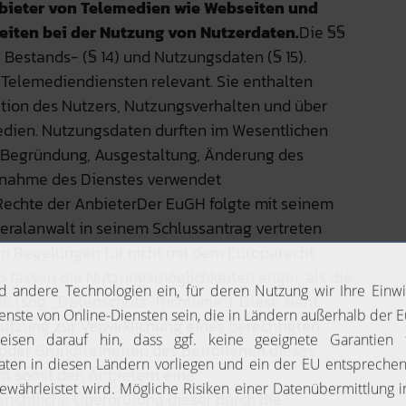
nbieter von Telemedien wie Webseiten und
iten bei der Nutzung von Nutzerdaten.
Die §§
 Bestands- (§ 14) und Nutzungsdaten (§ 15).
n Telemediendiensten relevant. Sie enthalten
ation des Nutzers, Nutzungsverhalten und über
ien. Nutzungsdaten durften im Wesentlichen
 Begründung, Ausgestaltung, Änderung des
hnahme des Dienstes verwendet
echte der AnbieterDer EuGH folgte mit seinem
eneralanwalt in seinem Schlussantrag vertreten
en Regelungen für nicht mit dem Europarecht
G fassen die Nutzungsmöglichkeiten enger, als die
 (sog. „Datenschutz-Richtlinie“). Diese sieht
nutzung zur Verwirklichung eines berechtigten
 oder Grundfreiheiten des Betroffenen dieses
ubt somit den Anbietern eine
richtliche Überprüfung dieser durch die