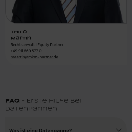
Thilo
Märtin
Rechtsanwalt I Equity Partner
+49 911 669 577 0
maertin@mkm-partner.de
FAQ
- Erste Hilfe bei
Datenpannen
Was ist eine Datenpanne?