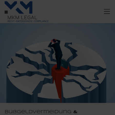
Bußgeldvermeidung
&