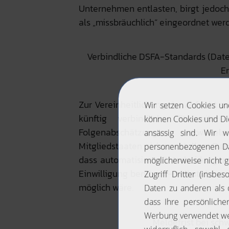
Unternehmen entlasten, birgt jedoch 
als „missbräuchlich“ eingeordnet wer
Verbindliche DSFA-Standards (Dat
E
Zur Vereinheitlichung der Aufsicht 
künftig verbindliche EU-weite
Folgenabschätzungen entwickeln
Mitgliedstaaten sicherzustellen. Da
dass automatisierte Entscheidungen 
Einwilligung beruhen – selbst dann,
möglich wäre.
Meldefrist bei sc