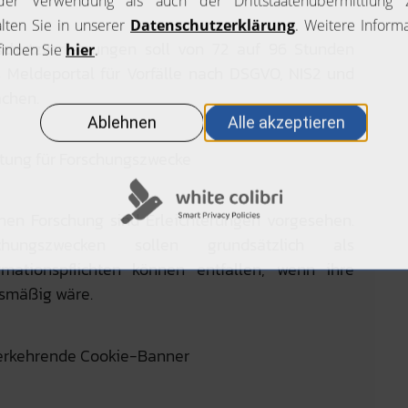
schutzverletzungen soll von 72 auf 96 Stunden
s Meldeportal für Vorfälle nach DSGVO, NIS2 und
achen.
tung für Forschungszwecke
chen Forschung sind Erleichterungen vorgesehen.
chungszwecken sollen grundsätzlich als
mationspflichten können entfallen, wenn ihre
ismäßig wäre.
erkehrende Cookie-Banner