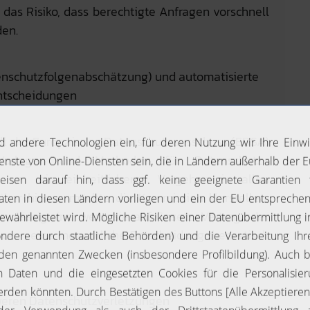
das Risiko, dass berechtigte Anfragen vorschnell
den.
enschutzfolgenabschätzung) und automatisierte
ntscheidungen
soll der Europäische Datenschutzausschuss (EDSA)
 Vorlagen und Methoden für Datenschutz-
, um ein einheitlicheres Vorgehen in allen
rüber hinaus möchte die Kommission klarstellen,
zulässig sind, wenn sie auf Gesetz, Vertrag oder
 wenn eine menschliche Entscheidung theoretisch
hweren Datenschutzverletzungen