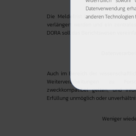
Die Meldefrist bei schweren Daten
verlängert werden und ein zentrale
DORA soll das Berichtswesen vereinf
Datenverarbei
Auch im Bereich der wissenschaftli
Weiterverarbeitungen zu Fors
zweckkompatibel gelten, und Infor
Erfüllung unmöglich oder unverhältn
Weniger wied