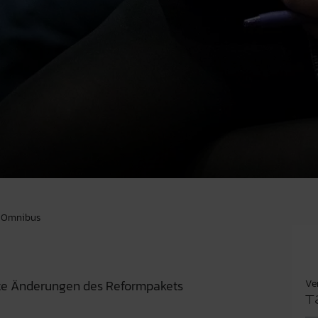
al Omnibus
Ve
te Änderungen des Reformpakets
T