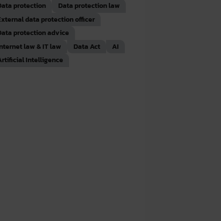
Data protection
Data protection law
External data protection officer
Data protection advice
Internet law & IT law
Data Act
AI
rtificial Intelligence