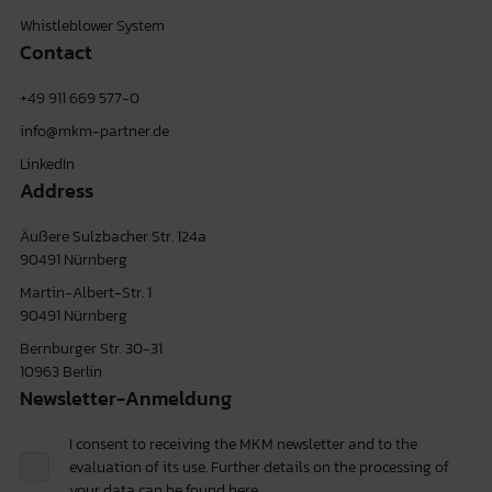
Whistleblower System
Contact
+49 911 669 577-0
info@mkm-partner.de
LinkedIn
Address
Äußere Sulzbacher Str. 124a
90491 Nürnberg
Martin-Albert-Str. 1
90491 Nürnberg
Bernburger Str. 30-31
10963 Berlin
Newsletter-Anmeldung
I consent to receiving the MKM newsletter and to the
evaluation of its use. Further details on the processing of
your data can be found
here.