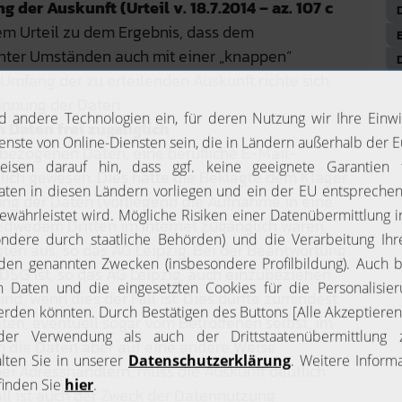
 der Auskunft (Urteil v. 18.7.2014 – az. 107 c
em Urteil zu dem Ergebnis, dass dem
nter Umständen auch mit einer „knappen“
Umfang der zu erteilenden Auskunft richte sich
innung der Daten.
 Daten frei zugänglich
nbezogenen Daten, eine berufliche E-Mail-
glich gewesen. Dies hatte die Beklagte dem Kläger
ung der Daten (vorliegend die Aufnahme in eine
jedwedem Dritten im Internet zugänglich waren,
gten aus, so das AG Leipzig. Bei der Beantwortung
SG ist, so das AG Leipzig, auch einzubeziehen,
ind, wenn dies der Fall ist. Dies dürfte zumindest
ten, eventuell sogar vom Betroffenen selbst, im
en die Daten aber auf eine andere Weise
ei Adresshändlern, muss die Auskunft deutlich
all ist auch der Zweck der Datennutzung