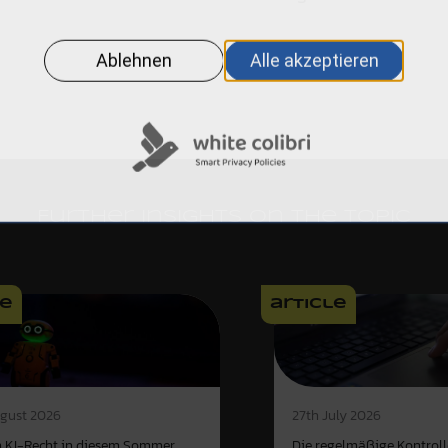
Further insights on the topic
le
article
gust 2026
27th July 2026
 KI-Recht in diesem Sommer
Die regelmäßige Kontroll