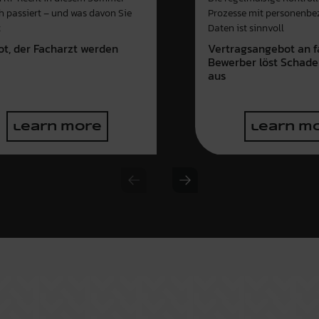
ch passiert – und was davon Sie
Prozesse mit personenb
t
Daten ist sinnvoll
ot, der Facharzt werden
Vertragsangebot an f
e
Bewerber löst Schade
aus
learn more
learn m
Previous slide
Next slide