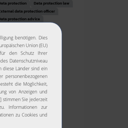
Data protection
Data protection law
External data protection officer
Data protection advice