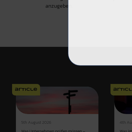
anzugeben.
article
artic
4th Au
5th August 2026
Was im
Was Unternehmen prüfen müssen –