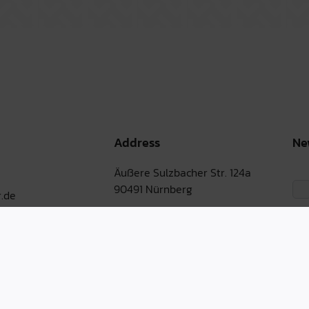
Address
Ne
Äußere Sulzbacher Str. 124a
90491 Nürnberg
.de
Martin-Albert-Str. 1
90491 Nürnberg
Bernburger Str. 30-31
10963 Berlin