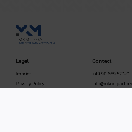
Legal
Contact
Imprint
+49 911 669 577-0
Privacy Policy
info@mkm-partner
Terms & conditions
LinkedIn
Whistleblower System