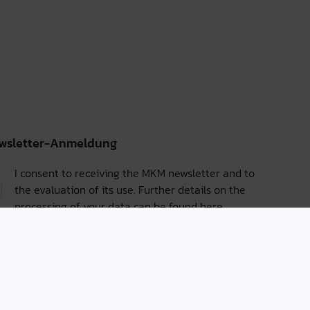
wsletter-Anmeldung
I consent to receiving the MKM newsletter and to
the evaluation of its use. Further details on the
processing of your data can be found
here.
Sign up