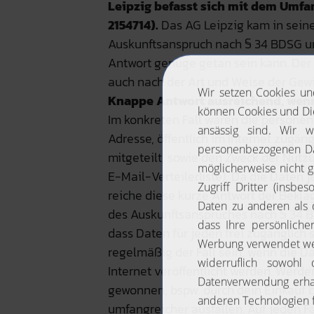
Leipzig befasst sich mit dem Umfang
2154714).
Das AG Leipzig kam in sein
Auskunftsanspruch nach § 34 BDSG u
Antwort genüge getan sein kann. Der 
auch nach der Art und Weise der Gew
Knappe Antwort ausreichend, wenn
Im konkreten Fall waren die persone
Adresse, öffentlich im Internet zugän
mitgeteilt, sowie den Zweck der Nutz
E-Mail-Verteilerliste). Da die Daten 
reiche diese kurze Antwort der Bekla
des Auskunftsanspruches nach § 34 BD
dass Daten für jeden frei zugänglich s
regelmäßig der Fall sein, wenn die Da
Internet veröffentlicht werden. Werd
gewonnen, bspw. durch dein Einkauf b
umfangreicher ausfallen. Auf jeden F