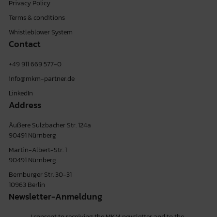
Privacy Policy
Terms & conditions
Whistleblower System
Contact
+49 911 669 577-0
info@mkm-partner.de
LinkedIn
Address
Äußere Sulzbacher Str. 124a
90491 Nürnberg
Martin-Albert-Str. 1
90491 Nürnberg
Bernburger Str. 30-31
10963 Berlin
Newsletter-Anmeldung
I consent to receiving the MKM newsletter and to the