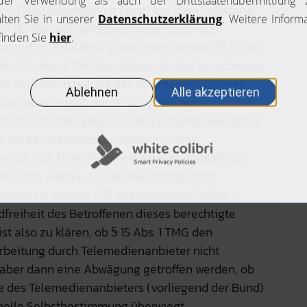
s. 1 TMG (Telemediengesetz) auf dem Prüfstand.
enen dürften personenbezogene Daten vom
etzlichen Erlaubnis gespeichert werden (§ 12 Abs.
er § 15 Abs. 1 TMG darstellen, der die Speicherung
 der Bereitstellung des Telemediendienstes
Bund aber vorgab die IP-Adressen aus
te es an einer gesetzlichen Erlaubnis fehlen.Der
ss die EG-Datenschutz-Richtlinie eine
rt. 7 lit. f) der Richtlinie erlaubt nämlich die
en zum Zwecke der Verwirklichung eines
enden (in diesem Fall speichernden) Stelle –
dfreiheit des Betroffenen dieses berechtigte
ist also zu klären, ob § 15 Abs. 1 TMG den
eitung durch Telemedienanbieter nicht
 aber dann eine Abwägung getroffen werden, ob
se des Telemedienanbieters (vorliegend der Bund)
onelle Selbstbestimmung überwiegt.