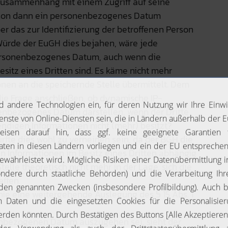
 Zusammenhang mit einem Zugriff auf seine
 schon dann ein personenbezogenes Datum
über das zur Identifizierung der betroffenen Person
 Würde der EuGH dies bejahen, wäre jede
ersonenbezogenes Datum, auch wenn die
esitz eines Dritten sind. Es käme nicht mehr
ionen an die speichernde Stelle übermittelt. Dem
ie Frage anschließen, ob dynamische IP-
enbezogenes Datum darstellen, wenn der Dritte
wendigen Informationen nicht (mehr) besitzt?
fte dies wohl zu verneinen sein, da der BGH die
n Informationen im Besitz eines Dritten abhängig
lle theoretisch nicht mehr in der Lage, sich die
ffen.
ie eine weitergehende Auslegung des § 15 Abs. 1
enbezogenen Datum auszugehen sei, sieht der