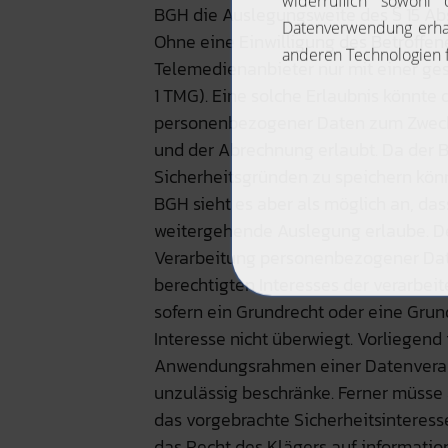
BGH die Auslegungsweite des § 15 Ab
Ohne eine Einwilligung des Betroff
Telemedienanbieter nur mit einer ges
1 TMG). Eine solche Erlaubnis könnte d
personenbezogener Daten zum Zwecke
und der Abrechnung erlaubt. Da der 
Sicherheitsgründen zu speichern könn
BGH sieht es aber als möglich an, da
weitergehende Auslegung erlaube. Der A
Verarbeitung personenbezogener Dat
berechtigten Interesses der verarbeit
sofern ein Grundrecht oder eine Grun
Interesse nicht überwiegt. Vorliegend 
Anwendungsrahmen einer Datenverarb
unzulässig beschränke. Ferner müsse
das vorgebrachte Sicherheitsinteres
das Recht des Klägers auf informati