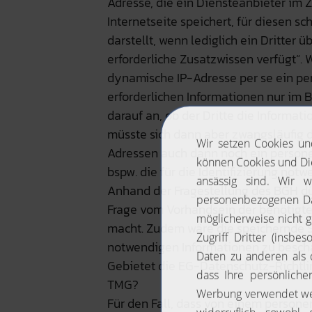
Adresse, die ein Diensteanbieter im
Internetseite speichert, für diesen
darstellt, wenn lediglich ein Dritter 
erforderliche Zusatzwissen verfügt“.
dynamische IP-Adresse per se ein p
erforderlichen Informationen nur im B
darauf an, ob der Dritte die Informat
müsste sich dann aber zwangsläufig d
Adressen auch dann noch ein person
bspw. die für die Identifizierung not
Anhand der Fragestellung des BGH dür
Frage vom Vorhandsein der benötigte
macht. Zudem wäre die speichernde Ste
notwendigen Informationen zu bescha
Gebietet die EG-Datenschutz-Richtlin
TMG?
Für den Fall, dass von einem person