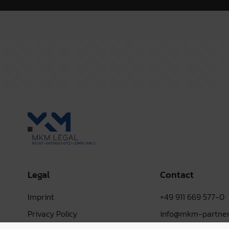
Legal
Contact
Imprint
+49 911 669 577-0
Privacy Policy
info@mkm-partner