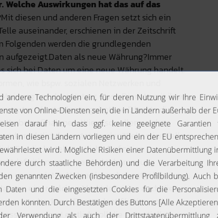
. Welche Auswirkungen hat das auf das
?
Mit diesen und anderen Fragen setzt sich ein
lle auseinander, erschienen in der Zeitschrift
Im Folgenden werden die grundlegenden
en aufgezeigt.Daten als neue Währung?Immer
es sich bei Daten um eine neue Währung handelt.
formen, wie bspw. sozialen Netzwerken und
 Meinung vor, dass Nutzer diese Dienste mit ihren
llen nutzen kostenlos angebotene Dienste die
rte Werbemaßnahmen. Wie also sollen solche
ewerbsrechtlich bewertet werden?Sebastian Telle
ck. Für die kartellrechtliche Definition
arktdefinition und eine Marktabgrenzung
nten verwendeten Nutzerdaten bei entgeltfreien
 dass zu einer solchen Marktdefinition auch die
gen werden kann. Deren Identifikation soll
ssen werden. Letztlich soll die potentielle