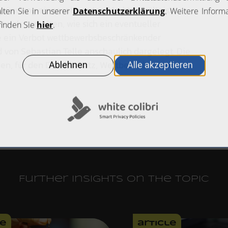
gründung eines relevanten Marktverhältnisses
sich verhalten, wie sich ein eventueller
e ein Verbot wettbewerbsbeschränkender
von Sebastian Telle anschaulich dargelegt. Die
en, für den Datenschutz, Wettbewerbs- und
Further insights on the topic
le
article