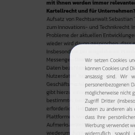
mit ihnen werden immer relevanter
Kartellrecht und für Unternehmen
Aufsatz von Rechtsanwalt Sebastian Te
zum Innovations- und Technikrecht. 
Probleme der aktuellen Entwicklung
wieder wird davon gesprochen, dass 
Insbesondere bei entgeltfreien Platt
Messenger-Diensten, herrscht oft die
Daten bezahlen würden. In vielen Fä
Nutzerdaten, bspw. für personalisie
Geschäftsmodelle kartell- und wettb
gibt hierzu einen lesenswerten Überbli
bestimmter Sachverhalte sind eine M
erforderlich. Neben den schon erwäh
Plattformen wird teilweise vertreten,
Aufmerksamkeit der Nutzer herangezo
wiederum durch generierte Daten geme