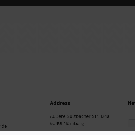
Address
Ne
Äußere Sulzbacher Str. 124a
90491 Nürnberg
.de
Martin-Albert-Str. 1