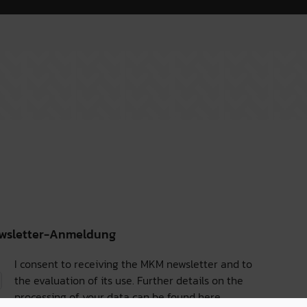
wsletter-Anmeldung
I consent to receiving the MKM newsletter and to
the evaluation of its use. Further details on the
processing of your data can be found
here.