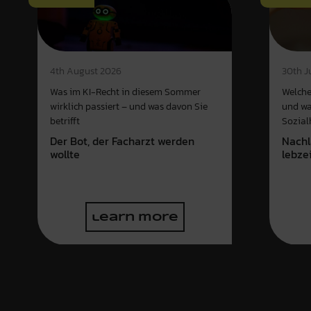
4th August 2026
30th J
Was im KI-Recht in diesem Sommer
Welche
wirklich passiert – und was davon Sie
und wa
betrifft
Sozial
Der Bot, der Facharzt werden
Nachl
wollte
lebze
learn more