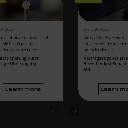
uly 2026
27th July 2026
 Gestaltungen sinnvoll sind –
Die regelmäßige Kontroll
s sie für Pflege und
Prozesse mit personenb
hilferegress bedeuten
Daten ist sinnvoll
asssicherung durch
Vertragsangebot an f
itige Übertragung
Bewerber löst Schade
aus
learn more
learn m
Previous slide
Next slide