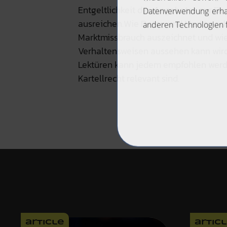
Entgeltlichkeit des Angebotes zur Be
ausreichen.Wie Daten und Marktmacht 
Marktmissbrauch auszeichnet und wi
Verhaltensweisen aussehen kann wird 
Lektüren kann jedem empfohlen werd
Kartellrecht relevant sind.
article
artic