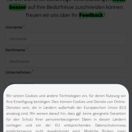
besser
auf Ihre Bedürfnisse zuschneiden können,
freuen wir uns über Ihr
Feedback
!
*
Vorname
*
Nachname
*
Unternehmen
Wie bewerten Sie das Seminar insgesamt? (1 Stern = schlecht, 5
*
Sterne = hervorragend)
Was fanden Sie hilfreich und was könnten wir verbessern?