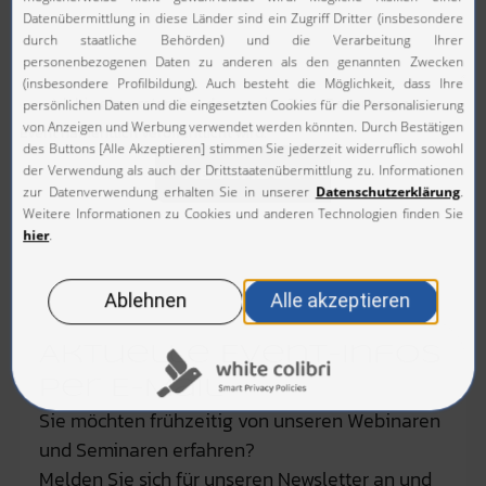
Ich bin einverstanden, dass meine Text-Bewertung zum
Event namentlich veröffentlicht wird.
Absenden
Aktuelle Event-Infos
per E-Mail
Sie möchten frühzeitig von unseren Webinaren
und Seminaren erfahren?
Melden Sie sich für unseren Newsletter an und