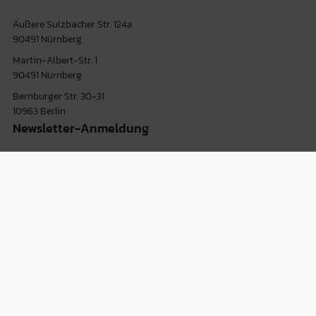
Äußere Sulzbacher Str. 124a
90491 Nürnberg
Martin-Albert-Str. 1
90491 Nürnberg
Bernburger Str. 30-31
10963 Berlin
Newsletter-Anmeldung
I consent to receiving the MKM newsletter and to the
evaluation of its use. Further details on the processing of
your data can be found
here.
Sign up