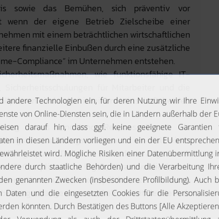
nis sowie das Bemühen, sich präventiv vor
st wenn der eigene Betrieb Zielscheibe einer
nehmen mit einem beträchtlichen wirtschaftlichen
itere finanzielle Einbußen durch eine zusätzliche
rime-Compliance“ im Unternehmen entstehen.
icherheitsmaßnahmen, wie funktionsfähige IT-
n, Sicherheitsschulungen für Mitarbeiter und die
llplänen sind dabei in einem Wirtschaftsbetrieb
itung eines „Incidence-Response-Plans“ als
ichtigsten Handlungsschritten ist im Fall eines
und Angelpunkt. Dabei ist besonderes Augenmerk
ten IT-Compliance zu legen, Verantwortlichkeiten
umentations- und Berichtspflichten zu normieren
beitungsstränge zu entwickeln, damit der Betrieb