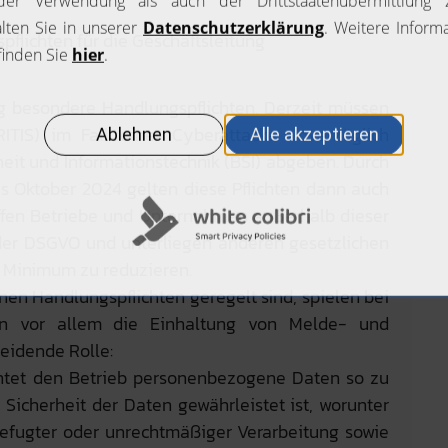
flichten für die Geschäftsleitung
ng besondere Handlungspflichten. Derzeit müssen
KRITIS) im Fall einer Cyberattacke unverzüglich
it und Informationstechnik (BSI) abgeben. Durch
is Oktober 2024 gelten diese Pflichten dann auch
effen Betriebe und Unternehmen außerhalb dieser
 der DSGVO und unterliegen anderen gesetzlichen
 Minimum zu reduzieren.
en Handlungspflichten geregelt sind, spielen bei
fen vor allem die Einhaltung von Melde- und
heidende Rolle:
ichtet den Betrieb personenbezogene Daten so zu
Sicherheit der Daten gewährleistet ist, worunter
befugter oder unrechtmäßiger Verarbeitung sowie