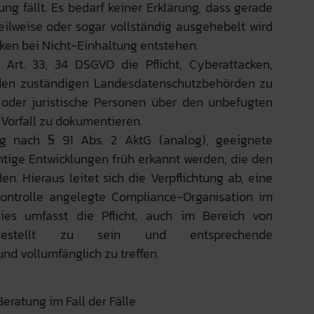
ng fällt. Es bedarf keiner Erklärung, dass gerade
eilweise oder sogar vollständig ausgehebelt wird
iken bei Nicht-Einhaltung entstehen.
 Art. 33, 34 DSGVO die Pflicht, Cyberattacken,
den zuständigen Landesdatenschutzbehörden zu
 oder juristische Personen über den unbefugten
 Vorfall zu dokumentieren.
g nach § 91 Abs. 2 AktG (analog), geeignete
tige Entwicklungen früh erkannt werden, die den
n. Hieraus leitet sich die Verpflichtung ab, eine
ontrolle angelegte Compliance-Organisation im
Dies umfasst die Pflicht, auch im Bereich von
fgestellt zu sein und entsprechende
nd vollumfänglich zu treffen.
Beratung im Fall der Fälle