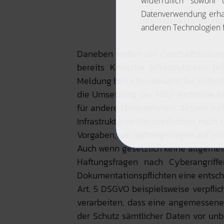
Besondere Handlungsp
Daneben treffen die Geschäftsleitu
bereits Kritische Infrastrukturen (
Meldung beim Bundesamt für Sicherhe
die Umsetzung der NIS2-Richtlinie b
für andere Unternehmen. Aktuell tr
Infrastrukturen Meldepflichten nach
Vorgaben, um Haftungsfragen auf ein
Auch wenn gesetzlich keine allgemein
Haftungsfragen nach Cyberangrif
Dokumentationspflichten eine entsc
Art. 5 DSGVO beispielsweise verpfl
verarbeiten, dass eine angemessene 
der Schutz sämtlicher Daten vor un