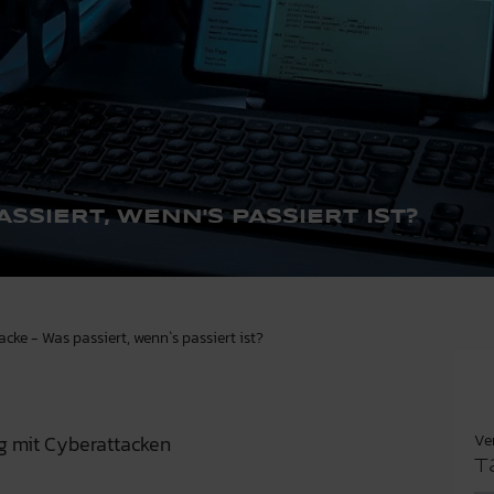
SSIERT, WENN'S PASSIERT IST?
cke - Was passiert, wenn`s passiert ist?
Ve
 mit Cyberattacken
T