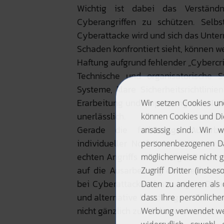
Wichtig ist dabei das Verständ
Cyberangriffen zu schützen. Selb
Cyberattacke wird und sich das Unter
Schaden konfrontiert sieht, können we
Haftung aufgrund fehlender „Cyberc
Technische und organisatorische S
Systeme, klare Sicherheitsrichtlinie
Erarbeitung und Anpassung von Notfa
unerlässlich.
Gerade die frühzeitige Ausarbe
individueller Notfallplan mit den w
echten Angriffs notwendiger Dreh- 
auf die Ausarbeitung einer effizien
bei Cyberattacken festzulegen, Dok
und alternative Handlungs- und Bear
nicht gänzlich zum Erliegen kommt.