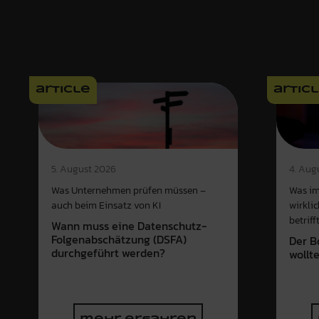
article
artic
4. Aug
5. August 2026
Was im
Was Unternehmen prüfen müssen –
wirkli
auch beim Einsatz von KI
betriff
Wann muss eine Datenschutz-
Folgenabschätzung (DSFA)
Der B
durchgeführt werden?
wollt