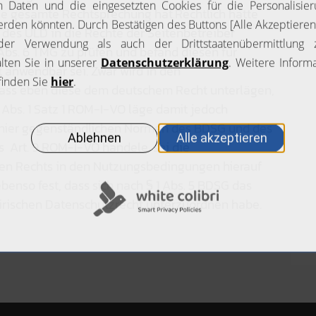
ie gesamte Rechtsprechung hat.Rechtlich hatte
 des ULD in die Rechte der Seitenbetreiber
 Abs. 6 TMG zu prüfen und befand diesen für
t anwendbar sei. Zwar wird in den
ss eben diese dem deutschem Recht unterlägen,
 Abs. 1 Satz 1 ROM-I-VO läge damit jedoch
en hier gegenständlichen Normen des BDSG und des
 Art. 9 ROM-I-VO handele, sei die
n Rechts in den Nutzungsbedingungen hierauf
ebenso fest, dass sich nach § 1 Abs. 5 BDSG das
irischen Datenschutzrecht unterzuordnen habe.