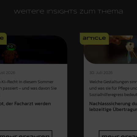
Weitere Insights zum Thema
le
article
ust 2026
30. Juli 2026
 KI-Recht in diesem Sommer
Welche Gestaltungen sinn
ch passiert – und was davon Sie
und was sie für Pflege un
t
Sozialhilferegress bedeu
ot, der Facharzt werden
Nachlasssicherung d
e
lebzeitige Übertragu