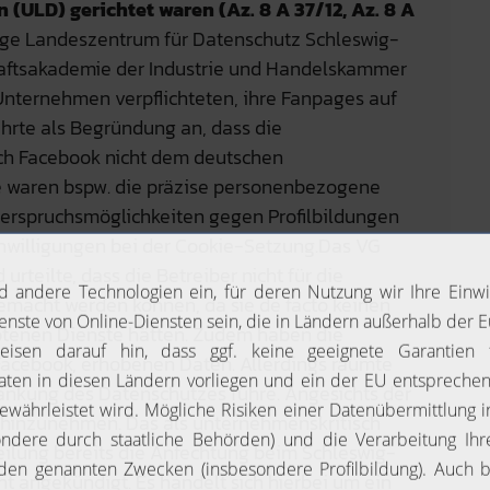
 (ULD) gerichtet waren (Az. 8 A 37/12, Az. 8 A
ge Landeszentrum für Datenschutz Schleswig-
chaftsakademie der Industrie und Handelskammer
 Unternehmen verpflichteten, ihre Fanpages auf
hrte als Begründung an, dass die
ch Facebook nicht dem deutschen
e waren bspw. die präzise personenbezogene
derspruchsmöglichkeiten gegen Profilbildungen
inwilligungen bei der Cookie-Setzung.Das VG
urteilte, dass die Betreiber nicht für die
emacht werden können, da sie de facto keinen
otenen Dienste hätten. Zudem haben die
n Facebook, erhobenen Daten. Allerdings räumte
ränkung des Datenschutzes führe. Angesichts der
r hinzunehmen. Das als unternehmenskritisch
eilung bereits die Anfechtung beim Schleswig-
t angekündigt. Es handelt sich hierbei um ein