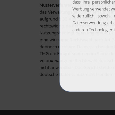
Musterverfahren, dass Relevanz für d
das Verwaltungsgericht einen Eingriff
aufgrund § 38 Abs. 5 BDSG i.V.m. § 13
rechtswidrig, da deutsches Recht nich
Nutzungsbedingungen angegeben, da
eine wirksame Rechtswahl nach Art. 3
dennoch nicht vor. Da es sich bei d
TMG um Eingriffsnormen im Sinne des
vorangegangene Rechtswahl deutsche
nicht anwendbar. Das Gericht stellte 
deutsche Datenschutzrecht hier dem 