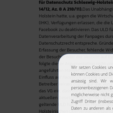
für Datenschutz Schleswig-Holstein
14/12, Az. 8 A 218/11).
Das Unabhängi
Holstein hatte, u.a. gegen die Wirts
(IHK), Verfügungen erlassen, die die
Facebook zu deaktivieren. Das ULD fü
Datenverarbeitung der Fanpages dur
Datenschutzrecht entspreche. Gründ
Erfassung der Besucher, fehlende Wi
der Besucher oder der Verzicht auf E
folgte dieser Argumentation nicht und 
angeführten Mängel verantwortlich g
Einfluss auf Facebook und die angeb
Betreiber keinen Zugriff auf die, vo
das VG ein, dass dies zu einer Besch
aktuellen Gesetzeslage sei dies abe
geltende ULD hat in einer Pressemitt
Holsteinischen Oberverwaltungsgerich