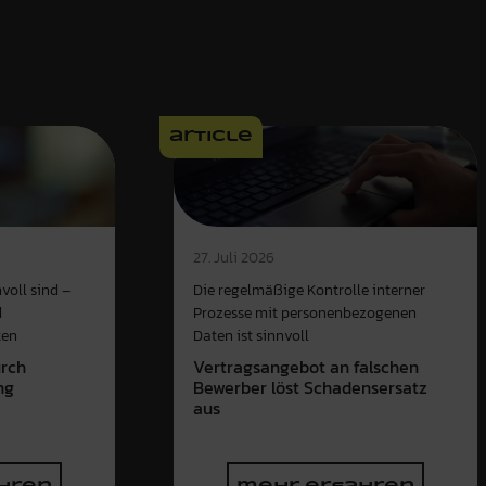
article
27. Juli 2026
voll sind –
Die regelmäßige Kontrolle interner
d
Prozesse mit personenbezogenen
ten
Daten ist sinnvoll
urch
Vertragsangebot an falschen
ng
Bewerber löst Schadensersatz
aus