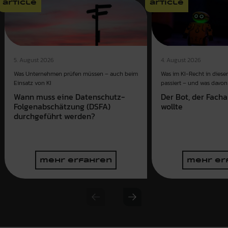
article
article
4. August 2026
5. August 2026
Was im KI-Recht in dies
Was Unternehmen prüfen müssen – auch beim
passiert – und was davon 
Einsatz von KI
Der Bot, der Fach
Wann muss eine Datenschutz-
wollte
Folgenabschätzung (DSFA)
durchgeführt werden?
mehr erfahren
mehr er
Previous slide
Next slide