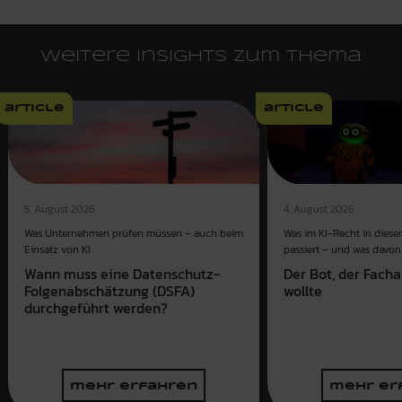
Weitere Insights zum Thema
article
article
4. August 2026
5. August 2026
Was im KI-Recht in dies
Was Unternehmen prüfen müssen – auch beim
passiert – und was davon 
Einsatz von KI
Der Bot, der Fach
Wann muss eine Datenschutz-
wollte
Folgenabschätzung (DSFA)
durchgeführt werden?
mehr erfahren
mehr er