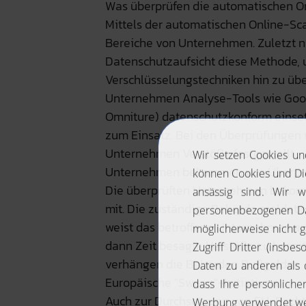
Was überprüfen die automatischen O
Mittels der automatischen Online-Sc
Bereiche von Unternehmen. Zuletzt n
Datenschutzaufsicht diese Methode,
Verschlüsselungstechniken hin zu übe
Unternehmen Analyse-Tools wie Goog
Omniture) datenschutzkonform einse
zum Einsatz. Bei den Überprüfungen w
Unternehmen Verstöße festgestellt.
Unternehmen bekommen von Überprüf
Die überprüften Unternehmen bekom
mit. Die zuständige Behörde meldet si
weist das betroffene Unternehmen au
dann Zeit besagte Verstöße zu beseiti
verhängen die Behörden Bußgelder.
Europäische "Sweep"-Initiativen
Auch zur Durchsetzung von EU-Recht 