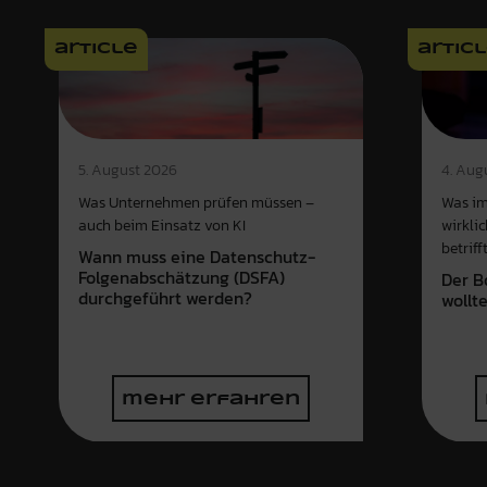
article
artic
4. Aug
5. August 2026
Was im
Was Unternehmen prüfen müssen –
wirkli
auch beim Einsatz von KI
betriff
Wann muss eine Datenschutz-
Folgenabschätzung (DSFA)
Der B
durchgeführt werden?
wollt
mehr erfahren