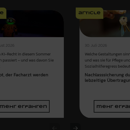
le
article
ust 2026
30. Juli 2026
 KI-Recht in diesem Sommer
Welche Gestaltungen sinn
ch passiert – und was davon Sie
und was sie für Pflege un
t
Sozialhilferegress bedeu
ot, der Facharzt werden
Nachlasssicherung d
e
lebzeitige Übertragu
mehr erfahren
mehr erfa