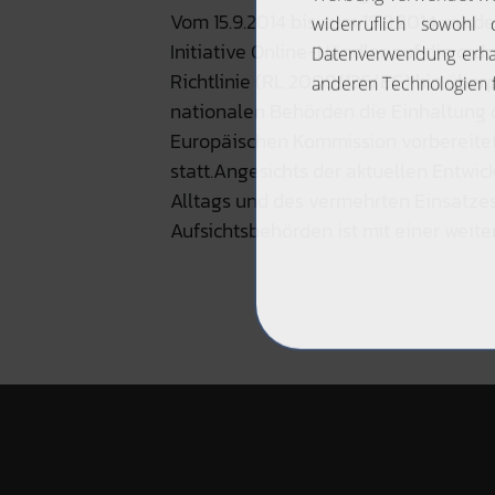
Vom 15.9.2014 bis zum 19.9.2014 wur
Initiative Online-Händler auf die or
Richtlinie (RL 2009/136/EG) hin überp
nationalen Behörden die Einhaltung 
Europäischen Kommission vorbereitet 
statt.Angesichts der aktuellen Entwi
Alltags und des vermehrten Einsatze
Aufsichtsbehörden ist mit einer wei