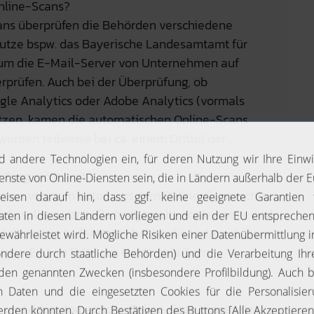
nline-Scans?
ans überprüfen die Behörden verschiedene
utze bspw. das Bayerische Landesamtamt für
 um die E-Mail-Server von Unternehmen auf
rprüfen. Auch bei der Überprüfung, ob
le Analytics oder Adobe Analytics (vormals
tzen, kamen die automatischen Online-Scans
urden teilweise bei ca. einem Drittel der
ung nichts mit
men von dem automatischen Online-Scan nichts
ch, sollten Verstöße festgestellt worden sein, und
f diese hin. In der Regel haben die Unternehmen
gen. Erst im Falle des Untätigbleibens
wird der automatische Online-Scan eingesetzt.