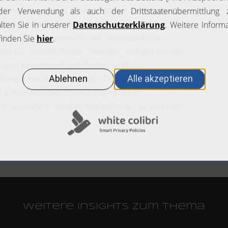
den im Rahmen der "Europäischen Cookie Sweep"-
dnungsgemäße Einhaltung der sog. Cookie-
rüft. Dabei überprüfen die verantortlichen
des EU-Rechts. Diese "Sweeps" werden von der
und koordiniert und finden jährlich
cklung einer zunehmenden Digitalisierung des
s automatischer Online-Scans durch
teren Zunahme solcher Maßnahmen zu rechnen.
Weitere Insights zum Thema