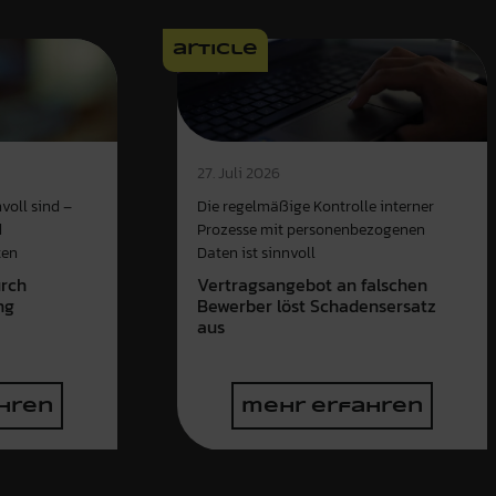
article
27. Juli 2026
voll sind –
Die regelmäßige Kontrolle interner
d
Prozesse mit personenbezogenen
ten
Daten ist sinnvoll
urch
Vertragsangebot an falschen
ng
Bewerber löst Schadensersatz
aus
hren
mehr erfahren