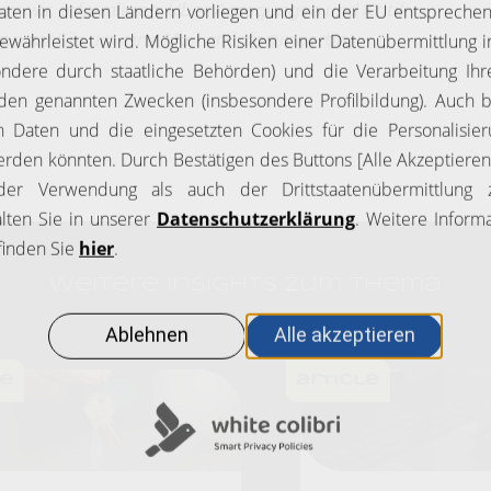
en wir informieren. Über Anregungen und Kritik
itten wir Sie um eine Mail an info@maertin-
Weitere Insights zum Thema
le
article