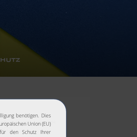
CHUTZ
röffentlicht am
12. August 2014
ags