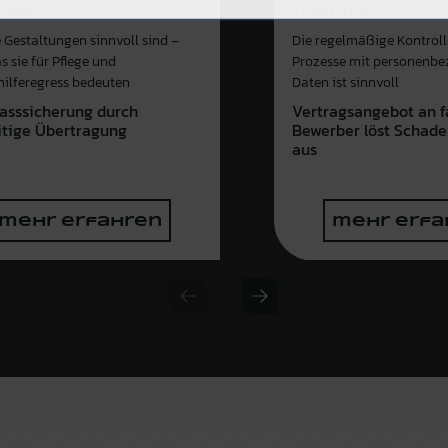
i 2026
27. Juli 2026
 Gestaltungen sinnvoll sind –
Die regelmäßige Kontroll
s sie für Pflege und
Prozesse mit personenb
hilferegress bedeuten
Daten ist sinnvoll
asssicherung durch
Vertragsangebot an f
itige Übertragung
Bewerber löst Schade
aus
mehr erfahren
mehr erfa
Previous slide
Next slide