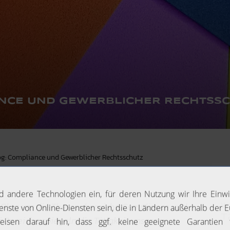
ANCE UND GEWERBLICHER RECHTSS
log: Compliance und Gewerblicher Rechtsschutz
Ve
r Blog um die Themenbereiche Compliance und
T
 Bereiche spiegeln die Tätigkeit unserer