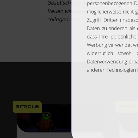
Gesellschaft wieder und hierzu möcht
freuen wir uns sehr. In diesem Fall b
collegen.com.
article
artic