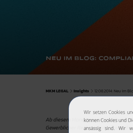
NEU IM BLOG: COMPLI
MKM LEGAL
Insights
12.08.2014: Neu im B
Ab diesem Monat erweitern wir unse
Gewerblicher Rechtsschutz. Diese drei