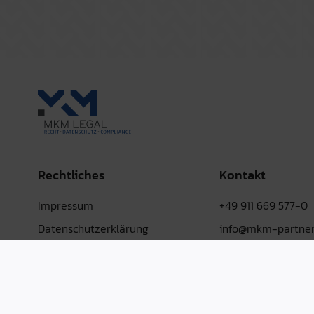
Rechtliches
Kontakt
Impressum
+49 911 669 577-0
Datenschutzerklärung
info@mkm-partner
AGB
LinkedIn
Hinweisgebersystem