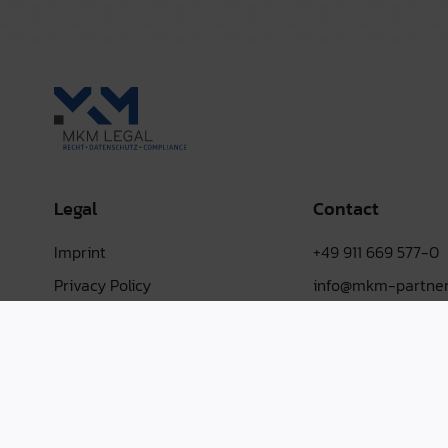
Legal
Contact
Imprint
+49 911 669 577-0
Privacy Policy
info@mkm-partner
Terms & conditions
LinkedIn
Whistleblower System