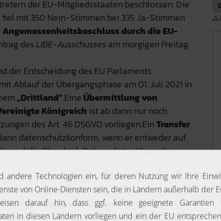
retern der EU-Mitgliedsstaaten beschlossen. Die
 fiel mit 350 Nein-Stimmen bei 335 Ja-Stimmen
A
r
Angemessenheitsbeschluss durch die EU-
ntrag des
LIBE-Ausschusses
am morgigen Freitag
nd der Entscheidung des EU Parlaments:
mit Ablauf der Übergangsphase am 01. Juli 2021 in
einem
„Drittland“
.Eine
Übermittlung von
ereinigte Königreich
ist ab dann nur noch
tzungen des Art. 46 DSGVO vorliegen.Ein
Transfer
 dann datenschutzkonform, wenn er entweder auf
er auf die
Standard-Datenschutz-Klauseln
 der Entscheidung des EU Parlaments:
hnehin schon geschehen – alle Übermittlungen von
ereinigte Königreich
auf den Prüfstand stellen
nen weiterhin zulässigen Transfer ab dem 01. Juli