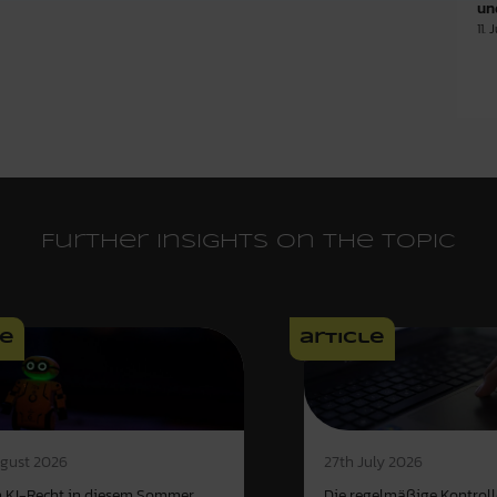
un
11. 
Further insights on the topic
le
article
gust 2026
27th July 2026
 KI-Recht in diesem Sommer
Die regelmäßige Kontroll