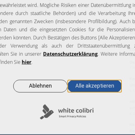
ppe Internationaler Datenschutz unterstützt sie
W
KI
27.
ED
An
De
7. 
Ko
Un
5. 
Hi
er
4. 
Nä
Da