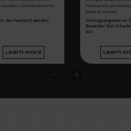
ch passiert – und was davon Sie
Prozesse mit personenb
t
Daten ist sinnvoll
ot, der Facharzt werden
Vertragsangebot an f
e
Bewerber löst Schade
aus
learn more
learn m
Previous slide
Next slide