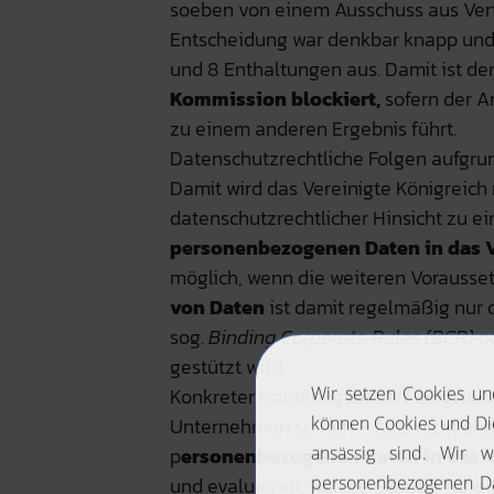
soeben von einem Ausschuss aus Vert
Entscheidung war denkbar knapp und
und 8 Enthaltungen aus. Damit ist de
Kommission blockiert,
sofern der A
zu einem anderen Ergebnis führt.
Datenschutzrechtliche Folgen aufgru
Damit wird das Vereinigte Königreich 
datenschutzrechtlicher Hinsicht zu 
personenbezogenen Daten in das V
möglich, wenn die weiteren Vorausse
von Daten
ist damit regelmäßig nur
sog.
Binding Corporate Rules (BCR)
od
gestützt wird.
Konkreter Handlungsbedarf aufgrund
Unternehmen sollten – falls nicht o
p
ersonenbezogenen Daten in das V
und evaluieren, welche Schritte für ei