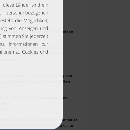
+49 911 669 577 0
dechent@mkm-partner.de
eitere Artikel
 rechtssicher im Unternehmen einsetzen
 April 2026
SA stimmt Verlängerungen des UK-
gemessenheitsbeschlusses bis 27.
zember zu
Mai 2025
nturen im Nebel - EuGH zur Haftung von
ternehmen bei Datenschutzverstößen
Februar 2024
lfe! Wir haben schlechte Bewertungen
halten!
Oktober 2023
chster Versuch: EU-Kommission hat neues
tenschutzabkommen zwischen den USA