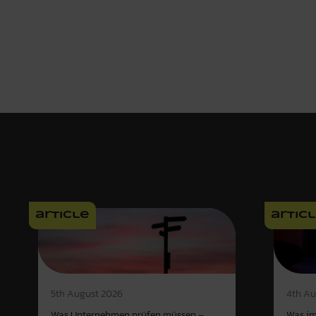
article
artic
4th Au
5th August 2026
Was im
Was Unternehmen prüfen müssen –