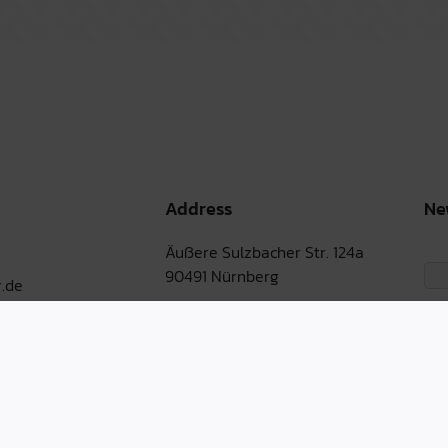
Address
Ne
Äußere Sulzbacher Str. 124a
90491 Nürnberg
.de
Martin-Albert-Str. 1
90491 Nürnberg
Bernburger Str. 30-31
10963 Berlin