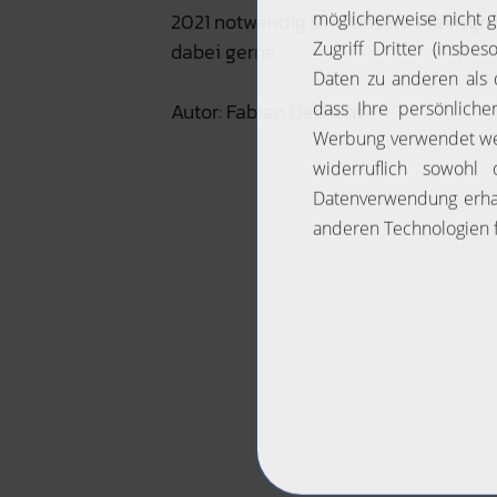
2021 notwendig sind.Unsere Praxisgru
dabei gerne.
Autor: Fabian Dechent