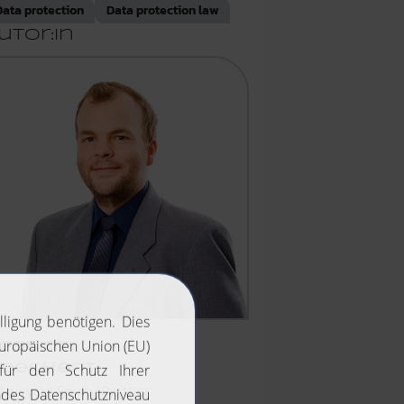
Data protection
Data protection law
utor:in
Fabian
Dechent
Lawyer I Equity Partner