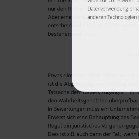
ein. Die Schmähkritik von der zuläss
nur den Richterinnen und Richtern a
Aber eine genaue Prüfung, ob die Gren
entscheidend dafür, ob für die Lösch
bestehen oder nicht.
(Unw
Etwas einfacher als die Abgrenzung v
ist die Abgrenzung von Meinung und 
Tatsache dem Beweis zugänglich. Eine
den Wahrheitsgehalt hin überprüfbar i
In Bewertungen muss ein Unternehm
Erweist sich eine Behauptung des Bew
Regel ein juristisches Vorgehen geg
Dies ist z.B. auch dann der Fall, w