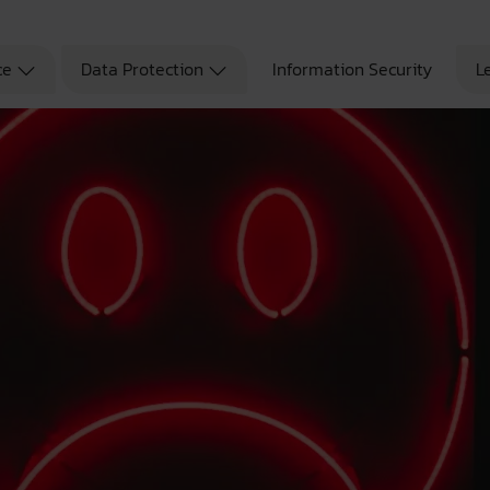
ce
Data Protection
Information Security
L