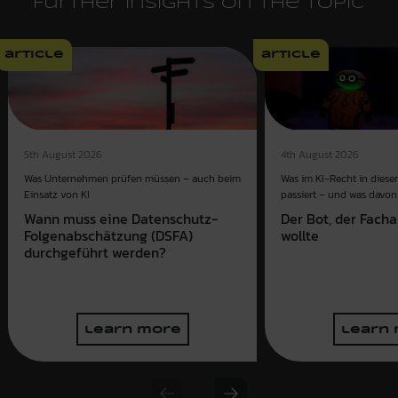
Further insights on the topic
article
article
4th August 2026
5th August 2026
Was im KI-Recht in dies
Was Unternehmen prüfen müssen – auch beim
passiert – und was davon 
Einsatz von KI
Der Bot, der Fach
Wann muss eine Datenschutz-
wollte
Folgenabschätzung (DSFA)
durchgeführt werden?
learn more
learn