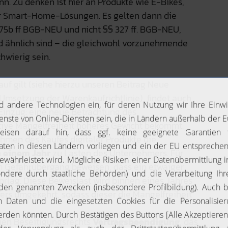
nn. Zu denken ist hier an Produkte wie E-Bikes,
er Smart-Home-Lösungen. Es gelten dann die
5b ff BGB-NEU und nicht §§ 327 ff. BGB-NEU,
d ähnlich sind – die gleichwohl vorzunehmende
hwierig sein.
f gilt (siehe hierzu unseren Beitrag Neue
Umsetzung der Warenkaufrichtlinie), findet auch
 Einzug: eine neue Betrachtung des
ektive Mangelfreiheit höheres Gewicht bekommt.
hmen des Kaufes digitaler Produkte die
n
einem Jahr
zu Lasten des Unternehmers. Für
 Gefahrübergang beweisen, dass ein etwaiger
rlag. Diese Beweislast wird binnen eines Jahres
ers umgekehrt, sodass dieser die Mangelfreiheit
euen Beseitigungsrechts
Vertragsbeendigung
, das