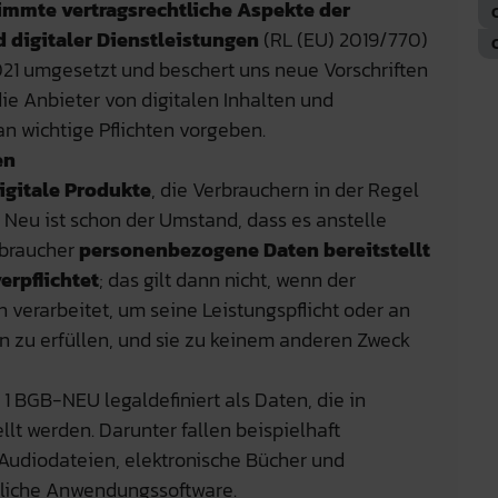
timmte vertragsrechtliche Aspekte der
nd digitaler Dienstleistungen
(RL (EU) 2019/770)
21 umgesetzt und beschert uns neue Vorschriften
die Anbieter von digitalen Inhalten und
an wichtige Pflichten vorgeben.
en
igitale Produkte
, die Verbrauchern in der Regel
eu ist schon der Umstand, dass es anstelle
rbraucher
personenbezogene Daten bereitstellt
erpflichtet
; das gilt dann nicht, wenn der
 verarbeitet, um seine Leistungspflicht oder an
en zu erfüllen, und sie zu keinem anderen Zweck
 1 BGB-NEU legaldefiniert als Daten, die in
ellt werden. Darunter fallen beispielhaft
udiodateien, elektronische Bücher und
nliche Anwendungssoftware.