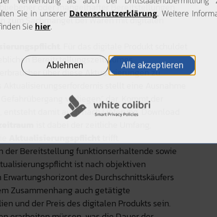
erbliebener oder mangelhafter Bereitstellungen
gen zum Sachmangel bei Waren mit digitalen
sierungspflicht
. Für das digitale Produkt schuldet
lichen Bereitstellungszeitraumes
erbraucher über diese Aktualisierungen zu
 Aktualisierungserfordernis stellt eine Ausnahme
 Gefahrübergang vorliegen“ dar. Kommt der
h, entsteht damit auch nach Lieferung, Download
zeitraum
ist dabei der zeitliche Umfang,
die
Aktualisierungspflicht
trifft.
der Bereitstellung funktionserhaltende sowie
ualisierungspflicht ist nach objektiven
Erwartungshorizont des Durchschnittskäufers
esem Zusammenhang auch getätigte
n und der Preis des digitalen Produkts sein.
ien erarbeiten müssen, was die Dauer der