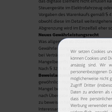
das digitale Element nicht erfüllen ka
Steuergeräte im Elektrofahrzeug od
Vorgaben des Warenkaufs gemäß § 47
obwohl diese im Detail weitestgehen
Abgrenzung wird im Einzelfall eher sc
Neues Gewährleistungsrecht
Was allgemein ab 2022 beim Warenkau
Gewährleistungsregeln für Händler - 
bei Verträgen über Digitale Produkte
Mangelbegriffs ist nötig, da die obj
Nach § 327k BGB-NEU gilt auch im Ra
Beweislastumkehr
für die Dauer vo
gewöhnlich muss der Käufer nach dem
Mangel bereits bei Gefahrübergang vo
nach Übergabe zu Lasten des Verkäuf
zu beweisen hat.
Interessant ist die Einführung des n