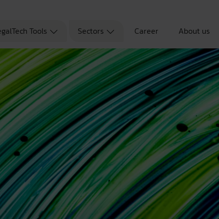
egalTech Tools
Sectors
Career
About us