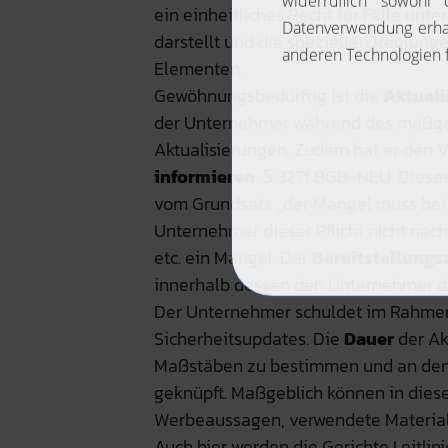
ein einheitliches Recht für Fälle unt
darstellt und die speziellen Reglun
Elementen.
Gewöhnungsbedürftig ist die
Aktuali
der Unternehmer während des maßgeb
Aktualisierungen. Zudem hat er den V
informieren
, § 327f BGB-NEU. Dieses
vom Grundsatz „der Mangel muss bei
Unternehmer dieser Pflicht nicht nac
etc. ein Mangel. Der
Bereitstellungs
innerhalb dessen den Unternehmer 
Der Unternehmer schuldet im Rahmen 
Sicherheitsupdates. Die
Dauer
der Akt
Maßstäben zu bestimmen und an den 
geknüpft. Maßgeblich können in di
Werbeaussagen, verwendete Materialie
Auch hier werden die Gerichte Leitlin