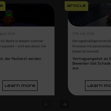
le
article
gust 2026
27th July 2026
 KI-Recht in diesem Sommer
Die regelmäßige Kontroll
ch passiert – und was davon Sie
Prozesse mit personenb
t
Daten ist sinnvoll
ot, der Facharzt werden
Vertragsangebot an f
e
Bewerber löst Schade
aus
learn more
learn m
Previous slide
Next slide