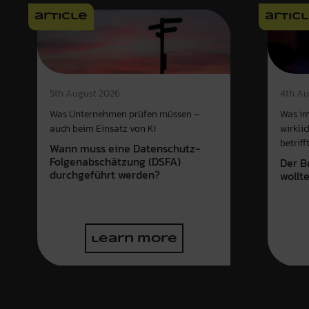
article
artic
4th Au
5th August 2026
Was im
Was Unternehmen prüfen müssen –
wirkli
auch beim Einsatz von KI
betriff
Wann muss eine Datenschutz-
Folgenabschätzung (DSFA)
Der B
durchgeführt werden?
wollt
learn more