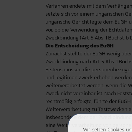
Verfahren endete mit dem Verhängen 
setzte sich vor einem ungarischen Ge
ungarische Gericht legte dem EuGH u
vor, ob die Verwendung der Echtdate
Zweckbindung (Art. 5 Abs. 1 Buchst. b 
Die Entscheidung des EuGH
Zunächst stellte der EuGH wenig über
Zweckbindung nach Art. 5 Abs. 1 Buc
Erstens müssen die personenbezogen
und legitimen Zweck erhoben werden 
weiterverarbeitet werden, wenn die W
Zweck nicht vereinbar ist. Nach Fests
rechtmäßig erfolgte, führte der EuGH 
Weiterverarbeitung zu Testzwecken e
insbesondere dem der Zweckbindung, v
eine Weiterverarbeitung von persone