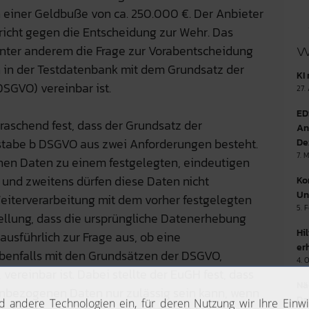
einer Geldbuße von ca. 250.000 €. Der Anbieter
richt gegen die Entscheidung zur Wehr. Das
nter anderem die Frage zur Vorabentscheidung
W
n in der Testdatenbank mit dem Grundsatz der
KI
DSGVO) vereinbar ist.
27.
ED
raschend fest, dass der Grundsatz der
An
hstabe b DSGVO aus zwei Anforderungen besteht.
De
7. 
en Daten zu einem festgelegten, eindeutigen
und zweitens dürfen diese Daten nicht
Ko
Un
eiterverarbeitung mit dem vorher festgelegten
5. 
tellung, dass die ursprüngliche Datenerhebung
Hi
ausführlich zur Frage aus, ob eine
er
benfalls mit den Grundsätzen der DSGVO,
4. 
ereinbar ist. Dabei stellte der EuGH fest, dass
Nä
nbezogenen Daten nur zulässig sein kann, wenn
Da