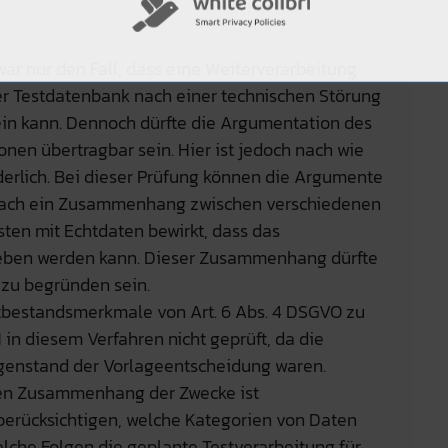
.
ar nur den Fall, dass eine Weiterverarbeitung
er Testdatenbank nach einer technischen Störung
ein kann. Dennoch dürfte die Argumentation des
nen übertragbar sein. Hier ist jedoch nach wie
rderlich. Bei dieser Prüfung können die Argumente
nach ein Zusammenhang zwischen verschiedenen
ten mit Echtdaten bewirkt, dass das
rieben werden kann. Dieser Zusammenhang dürfte
 zu begründen sein.
tbestandsmerkmale von Art. 6 Abs. 4 DSGVO zu
in diesem Verfahren nicht geprüft, da die
genstand der Vorlageentscheidung waren.
en Zusammenhang der Zwecke ist
 berücksichtigen, welche Kategorien von Daten
elche Folgen die geplante Testverarbeitung für