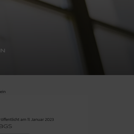
NN
sein
röffentlicht am
11. Januar 2023
ags