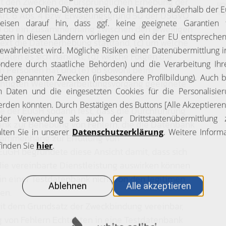
it den Zwecken der ursprünglichen Erhebung der
un
 Art. 6 Abs. 4 bzw. Erwägungsgrund 50 der DSGVO
11. 
a) ob ein Zusammenhang zwischen den jeweiligen
ext die Datenerhebung stattfand, (c) um welche
ten es sich handelt, (d) welche Folgen die
en Personen hat und (e) ob sowohl beim
chtigten Weiterverarbeitungsvorgang geeignete
e der EuGH sodann fest, dass die Durchführung
bank zur Behebung von Fehlern, die die Datenbank
usammenhang zur Erfüllung von
uGH begründete diese Ansicht damit, dass sich
die vereinbarte Dienstleistung auswirken können
in einer Testdatenbank nicht von den legitimen
en.
mit dem Grundsatz der Zweckbindung vereinbar,
von Fehlern Echtdaten in eine Testdatenbank