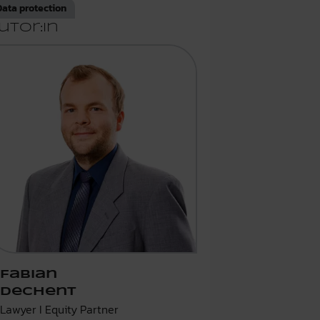
Data protection
utor:in
Fabian
Dechent
Lawyer I Equity Partner