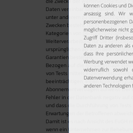
die Zwecke der Weiterverarbeitung m
Daten vereinbar sind. Dabei ist nach
unter anderem zu berücksichtigen, (
Zwecken besteht, (b) in welchem Kont
Kategorien von personenbezogenen Da
Weiterverarbeitung für die betroffen
ursprünglichen als auch beim beabsi
Garantien bestehen.
Bezogen auf die Ausgangsfrage stellt
von Tests mittels eigener Testdaten
beeinträchtigen, einen konkreten Z
Abonnementverträgen aufweist. Der E
Fehler in der Datenbank negativ auf 
und dass die Durchführung von Tests 
Erwartungen der Betroffenen abweich
Damit ist es nach Ansicht des EuGH 
wenn ein Unternehmen zur Behebung 