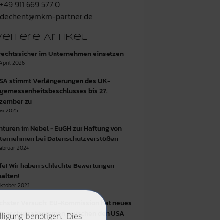
+49 911 669 577 0
dechent@mkm-partner.de
eitere Artikel
 rechtssicher im Unternehmen einsetzen
 April 2026
SA stimmt Verlängerungen des UK-
gemessenheitsbeschlusses bis 27.
zember zu
Mai 2025
nturen im Nebel - EuGH zur Haftung von
ternehmen bei Datenschutzverstößen
Februar 2024
lfe! Wir haben schlechte Bewertungen
halten!
Oktober 2023
chster Versuch: EU-Kommission hat neues
tenschutzabkommen zwischen den USA