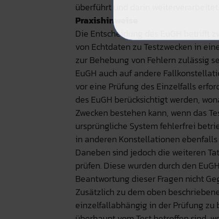
überführt und darin weiterverarbeitet
Praxishinweise
Die Entscheidung des EuGH betrifft zw
von Echtdaten zu Testzwecken in ein
zur Behebung von Fehlern zulässig s
EuGH auch auf andere Fallkonstellatio
vor eine Prüfung des Einzelfalls erfo
des EuGH berücksichtigt werden, wo
Zwecken bestehen kann, wenn das Tes
ursprüngliche System fehlerfrei bet
in anderen Konstellationen ebenfalls
Daneben sind jedoch die weiteren Ta
prüfen. Diese wurden durch den EuGH 
Beantwortung dieser Fragen nicht Ge
Zusätzlich zu dem oben beschrieben
einzelfallabhängig in der Prüfung zu
überhaupt vom Test betroffen sind, w