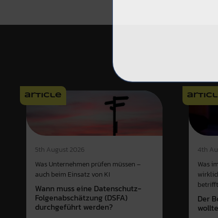
article
artic
4th Au
5th August 2026
Was im
Was Unternehmen prüfen müssen –
wirkli
auch beim Einsatz von KI
betriff
Wann muss eine Datenschutz-
Folgenabschätzung (DSFA)
Der B
durchgeführt werden?
wollt