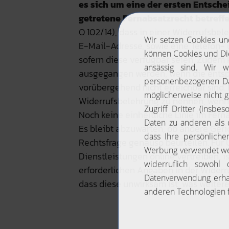
es sich um eine der ersten Entschei
getretene Fernabsatzrecht betreffe
O 102/14), dass in einer Widerrufsbe
E-Mail-Adresse, sowie eine Telefon-
sofern diese verfügbar seien. Zudem 
ausgegangen werden, wenn die ents
vorübergehend nicht erreichbar sind. 
Widerrufsbelehrung zu nennen, wenn 
Noch keine einheitliche Linie im Fern
Es bleibt abzuwarten, ob andere Geri
Rechtsfrage genauso beurteilen. Für 
Dienstleistungen online vertreiben, is
erforderlichen Angaben in der Widerr
dass diese unwirksam ist, was weitere 