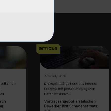
article
27th July 2026
voll sind –
Die regelmäßige Kontrolle interner
d
Prozesse mit personenbezogenen
ten
Daten ist sinnvoll
urch
Vertragsangebot an falschen
ng
Bewerber löst Schadensersatz
aus