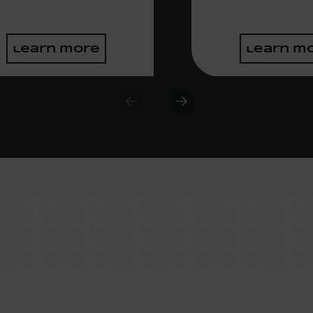
learn more
learn m
Previous slide
Next slide