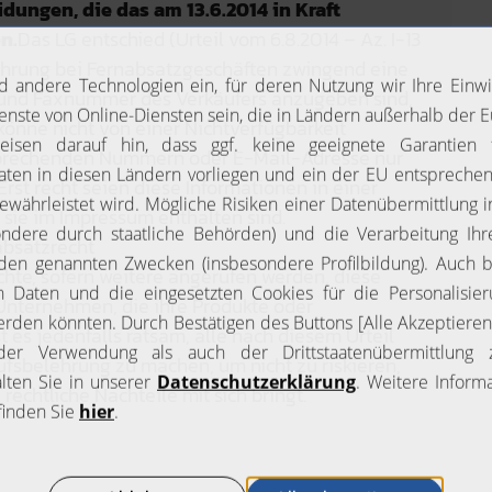
dungen, die das am 13.6.2014 in Kraft
n.
Das LG entschied (Urteil vom 6.8.2014 – Az. I-13
lehrung bei Fernabsatzgeschäften zwingend eine
 und Faxnummer des Verkäufers anzugeben sind,
könne nicht von einer Nichtverfügbarkeit
prechenden Nummern oder E-Mail-Adresse nur
Erst recht seien diese Informationen in einer
sie im Impressum enthalten sind.
absatzrecht
chte, sofern weitere angerufen werden, diese
Unternehmen, die ihre Produkte oder
t es jedenfalls ratsam, alle nach diesem Urteil
ufsbelehrung zu machen, um nicht zu riskieren,
rechtliche Nachteile mit sich bringt.