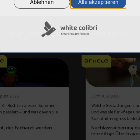
Further insights on the topic
le
article
gust 2026
30th July 2026
 KI-Recht in diesem Sommer
Welche Gestaltungen sinn
ch passiert – und was davon Sie
und was sie für Pflege un
t
Sozialhilferegress bedeu
ot, der Facharzt werden
Nachlasssicherung d
e
lebzeitige Übertragu