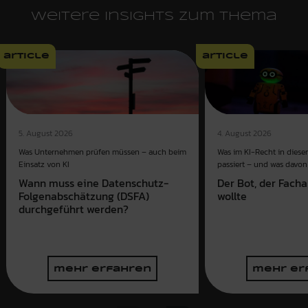
Weitere Insights zum Thema
article
article
4. August 2026
5. August 2026
Was im KI-Recht in dies
Was Unternehmen prüfen müssen – auch beim
passiert – und was davon 
Einsatz von KI
Der Bot, der Fach
Wann muss eine Datenschutz-
wollte
Folgenabschätzung (DSFA)
durchgeführt werden?
mehr erfahren
mehr er