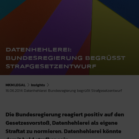
DATENHEHLEREI:
BUNDESREGIERUNG BEGRÜSST S
TRAFGESETZENTWURF
MKM LEGAL
Insights
16.06.2014: Datenhehlerei: Bundesregierung begrüßt Strafgesetzentwurf
Die Bundesregierung reagiert positiv auf den
Gesetzesvorstoß, Datenhehlerei als eigene
Straftat zu normieren. Datenhehlerei könnte