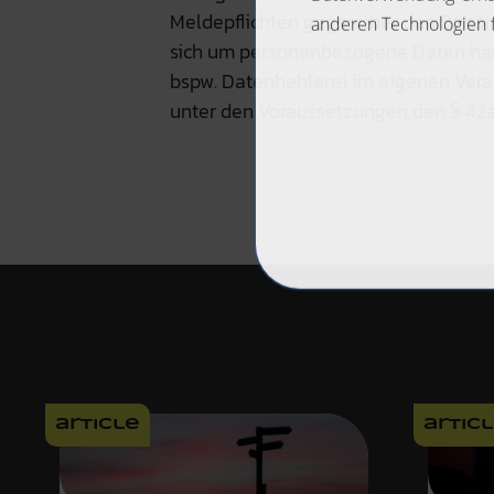
Meldepflichten gegenüber den Behör
sich um personenbezogene Daten han
bspw. Datenhehlerei im eigenen Vera
unter den Voraussetzungen den § 42a
article
artic