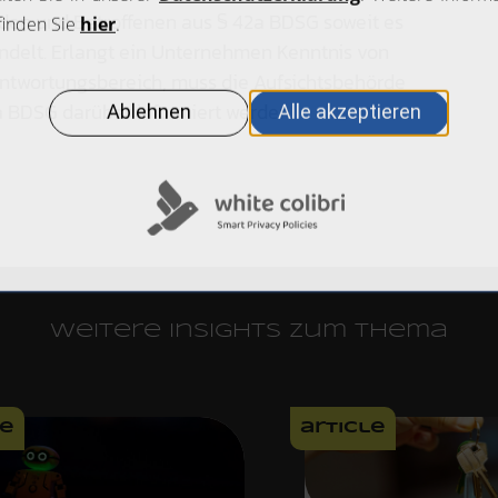
den und Betroffenen aus § 42a BDSG soweit es
delt. Erlangt ein Unternehmen Kenntnis von
ntwortungsbereich, muss die Aufsichtsbehörde
 BDSG darüber informiert werden.
Weitere Insights zum Thema
le
article