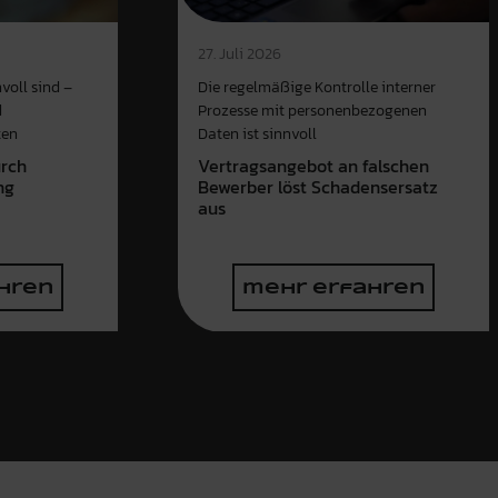
27. Juli 2026
voll sind –
Die regelmäßige Kontrolle interner
d
Prozesse mit personenbezogenen
ten
Daten ist sinnvoll
urch
Vertragsangebot an falschen
ng
Bewerber löst Schadensersatz
aus
hren
mehr erfahren