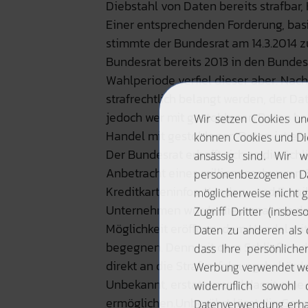
Diebstahl von Daten bereits strafbar,
Einer entsprechenden Forderung, basi
stimmte der Bundesrat am 14.3.2014 z
Bundesrat bereits 2013 in den Bundes
Wahlperiode verfiel dieser aber. Nac
strafrechtlich belangt werden, der Da
jedoch wer mit gestohlenen Daten ha
Handel mit gestohlenen Daten ist ein
Der Bundesrat erhofft sich so die Schl
Anbetracht eines millionenschweren 
Kreditkarteninfos, Kunden- und Emai
Unternehmen würde die Annahme der 
Möglichkeit eröffnen, dem Handel m
begegnen. Denn mit dem Schließen de
direkt an die Strafverfolgungsbehör
Unbekannt, erstatten und damit eine
ermöglichen.Unberührt lässt die Gese