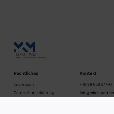
Rechtliches
Kontakt
Impressum
+49 911 669 577-0
Datenschutzerklärung
info@mkm-partner
AGB
LinkedIn
Hinweisgebersystem