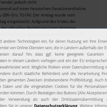
 Handel jedoch nicht
erend auf einer hessischen Gesetzesinitiative,
u (BR-Drs. 70/14). Der Antrag wurde vom
tag eingebracht. Aufgrund des Endes der
h der aktuellen Rechtslage kann derjenige
ten stiehlt bzw. gestohlene Daten nutzt, nicht
ndelt und diese veräußert.
 Millionengeschäft
ießung einer Strafbarkeitslücke, nicht zuletzt in
Schwarzmarktes für u.a. gestohlene Konto- und
lkonten sowie Unternehmensdaten. Für
Gesetzesinitiative vor allem eine neue
it gestohlenen Daten im eigenen Unternehmen zu
r Strafbarkeitslücke können sich Unternehmen
den wenden und Anzeige, notfalls gegen
 sichere Verwertung der Beweise
tzesinitiative natürlich die schon bestehenden