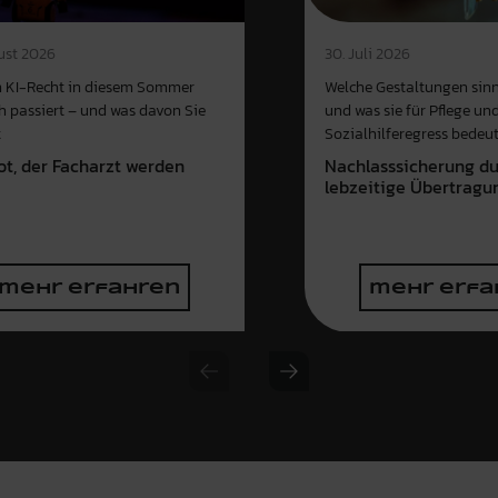
ust 2026
30. Juli 2026
 KI-Recht in diesem Sommer
Welche Gestaltungen sinn
ch passiert – und was davon Sie
und was sie für Pflege un
t
Sozialhilferegress bedeu
ot, der Facharzt werden
Nachlasssicherung d
e
lebzeitige Übertragu
mehr erfahren
mehr erfa
Previous slide
Next slide