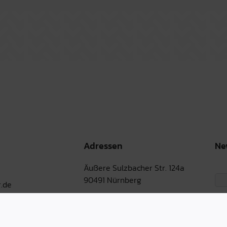
Adressen
Ne
Äußere Sulzbacher Str. 124a
90491 Nürnberg
.de
Martin-Albert-Str. 1
90491 Nürnberg
Bernburger Str. 30-31