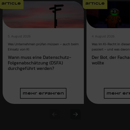
article
article
4. August 2026
5. August 2026
Was im KI-Recht in dies
Was Unternehmen prüfen müssen – auch beim
passiert – und was davon 
Einsatz von KI
Der Bot, der Fach
Wann muss eine Datenschutz-
wollte
Folgenabschätzung (DSFA)
durchgeführt werden?
mehr erfahren
mehr er
Previous slide
Next slide