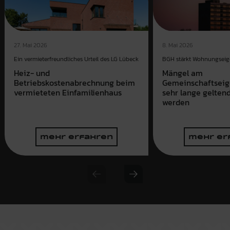
27. Mai 2026
8. Mai 2026
Ein vermieterfreundliches Urteil des LG Lübeck
BGH stärkt Wohnungsei
Heiz- und
Mängel am
Betriebskostenabrechnung beim
Gemeinschaftsei
vermieteten Einfamilienhaus
sehr lange gelte
werden
mehr erfahren
mehr er
Previous slide
Next slide