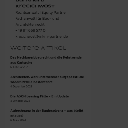
Burkhard
Krecichwost
Rechtsanwalt I Equity Partner
Fachanwalt für Bau- und
Architektenrecht
+49 911 669 577 0
krecichwost@mkm-partner.de
Weitere Artikel
Das Nachbarerbbaurecht und die Kehrtwende
aus Karlsruhe
6. Februar 2026
Architekten/Werkunternehmer aufgepasst: Die
Widerrufsfalle besteht fort!
4. Dezember 2025
Die AXON Leasing Fälle - Ein Update
4. Oktober 2024
Aufrechnung in der Bauinsolvenz – was bleibt
erlaubt?
6. März 2024