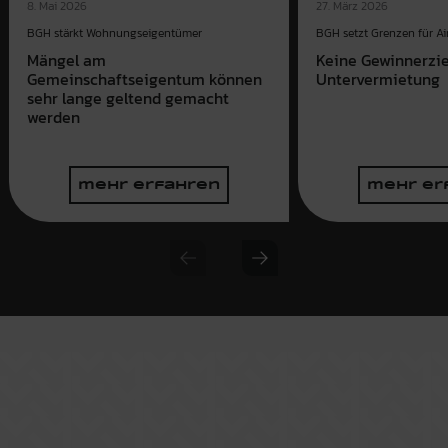
8. Mai 2026
27. März 2026
BGH stärkt Wohnungseigentümer
BGH setzt Grenzen für Ai
Mängel am
Keine Gewinnerzi
Gemeinschaftseigentum können
Untervermietung
sehr lange geltend gemacht
werden
mehr erfahren
mehr er
Previous slide
Next slide