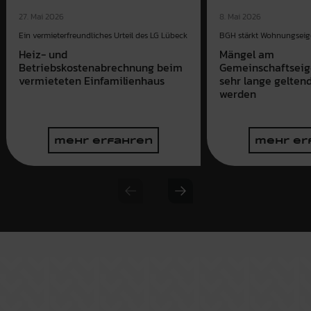
27. Mai 2026
8. Mai 2026
Ein vermieterfreundliches Urteil des LG Lübeck
BGH stärkt Wohnungsei
Heiz- und
Mängel am
Betriebskostenabrechnung beim
Gemeinschaftsei
vermieteten Einfamilienhaus
sehr lange gelte
werden
mehr erfahren
mehr er
Previous slide
Next slide