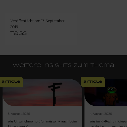
Veröffentlicht am
17. September
2019
Tags
Weitere Insights zum Thema
article
article
4. August 2026
5. August 2026
Was im KI-Recht in dies
Was Unternehmen prüfen müssen – auch beim
passiert – und was davon 
Einsatz von KI