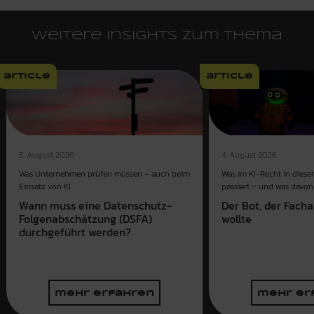
Weitere Insights zum Thema
article
article
4. August 2026
5. August 2026
Was im KI-Recht in dies
Was Unternehmen prüfen müssen – auch beim
passiert – und was davon 
Einsatz von KI
Der Bot, der Fach
Wann muss eine Datenschutz-
wollte
Folgenabschätzung (DSFA)
durchgeführt werden?
mehr erfahren
mehr er