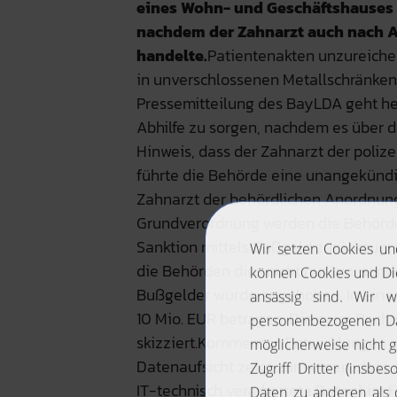
eines Wohn- und Geschäftshauses g
nachdem der Zahnarzt auch nach Au
handelte.
Patientenakten unzureiche
in unverschlossenen Metallschränken g
Pressemitteilung des BayLDA geht herv
Abhilfe zu sorgen, nachdem es über d
Hinweis, dass der Zahnarzt der poliz
führte die Behörde eine unangekündig
Zahnarzt der behördlichen Anordnun
Grundverordnung werden die Behörden
Sanktion mittels Bußgeld zurückzugr
die Behörden dies nicht nur tun, sond
Bußgelder wurde angehoben. In einem
10 Mio. EUR betragen. Die neue Recht
skizziert.Kommentar: Entwicklungen
Datenaufsicht zeigt zum einen, dass n
IT-technisch verarbeitete Daten) im 