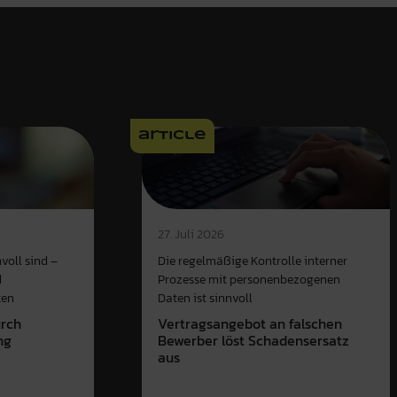
article
27. Juli 2026
voll sind –
Die regelmäßige Kontrolle interner
d
Prozesse mit personenbezogenen
ten
Daten ist sinnvoll
urch
Vertragsangebot an falschen
ng
Bewerber löst Schadensersatz
aus