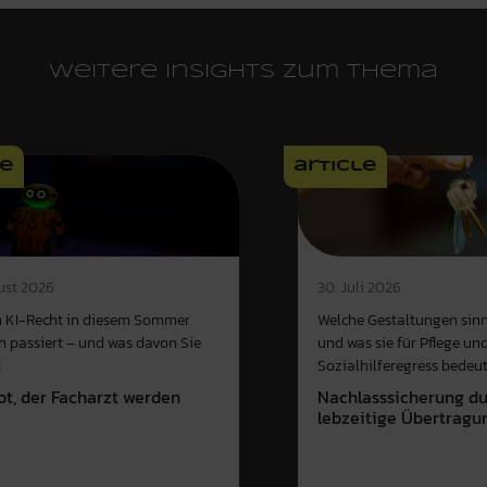
Weitere Insights zum Thema
le
article
ust 2026
30. Juli 2026
 KI-Recht in diesem Sommer
Welche Gestaltungen sinn
ch passiert – und was davon Sie
und was sie für Pflege un
t
Sozialhilferegress bedeu
ot, der Facharzt werden
Nachlasssicherung d
e
lebzeitige Übertragu