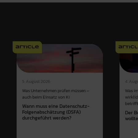
article
artic
4. Aug
5. August 2026
Was im
Was Unternehmen prüfen müssen –
wirkli
auch beim Einsatz von KI
betriff
Wann muss eine Datenschutz-
Folgenabschätzung (DSFA)
Der B
durchgeführt werden?
wollt