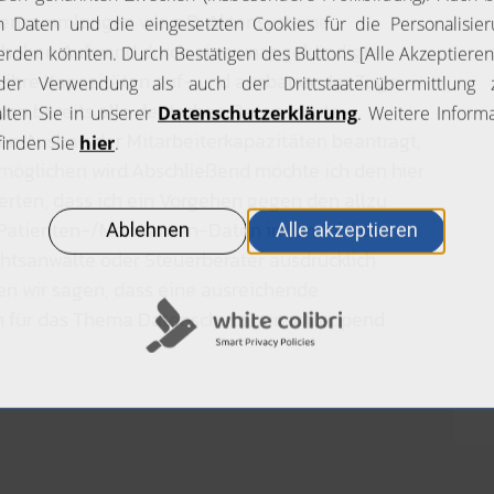
tensammlungen wie z.B. Aktensysteme.
ht hohen Aufwand durch eine unangekündigte
n ihre Kapazitäten auf- und ausbauen. Im Zuge
en bereits alle deutschen Datenschutz-
en Ausbau der Mitarbeiterkapazitäten beantragt,
rmöglichen wird.Abschließend möchte ich den hier
rten, dass ich ein Vorgehen gegen den allzu
/Patienten-/Mandanten-Daten im Umfeld der
htsanwälte oder Steuerberater ausdrücklich
en wir sagen, dass eine ausreichende
en für das Thema Datenschutz nur schleppend