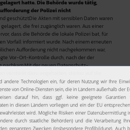
elagert hatte. Die Behörde wurde tätig,
fforderung der Polizei nicht
nd geschütztDie Akten mit sensiblen Daten waren
elagert, die frei zugänglich waren. Aus einer
or, dass die Behörde die lokale Polizei bat, für
en Vorfall informiert wurde. Nach einem erneuten
eilichen Aufforderung nicht nachgekommen war,
te Vor-Ort-Kontrolle durch, nach der der
g nachkam.Mit der neuen Datenschutz-
 verstärkt dazu angehalten, stärker auf die
eifen. Nach dem Willen des Gesetzgebers können
ern sollen es auch künftig. Die Obergrenze für
 so gelagerten Fall kann das Bußgeld nun bis zu
slage haben wir bereits in einem anderen Beitrag
 erkennenDas Vorgehen der Bayerischen
icht nur automatisiert verarbeitete Dateien (also
Fokus der Behörden stehen, sondern auch