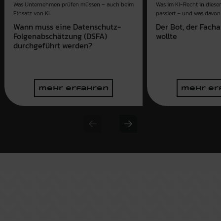
Was im KI-Recht in dies
Was Unternehmen prüfen müssen – auch beim
passiert – und was davon 
Einsatz von KI
Der Bot, der Fach
Wann muss eine Datenschutz-
wollte
Folgenabschätzung (DSFA)
durchgeführt werden?
mehr erfahren
mehr er
Previous slide
Next slide