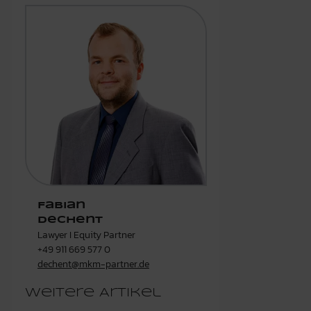
Fabian
Dechent
Lawyer I Equity Partner
+49 911 669 577 0
dechent@mkm-partner.de
Weitere Artikel