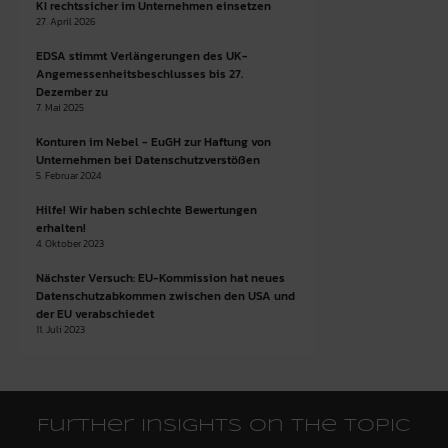
KI rechtssicher im Unternehmen einsetzen
27. April 2026
EDSA stimmt Verlängerungen des UK-
Angemessenheitsbeschlusses bis 27.
Dezember zu
7. Mai 2025
Konturen im Nebel - EuGH zur Haftung von
Unternehmen bei Datenschutzverstößen
5. Februar 2024
Hilfe! Wir haben schlechte Bewertungen
erhalten!
4. Oktober 2023
Nächster Versuch: EU-Kommission hat neues
Datenschutzabkommen zwischen den USA und
der EU verabschiedet
11. Juli 2023
Further insights on the topic