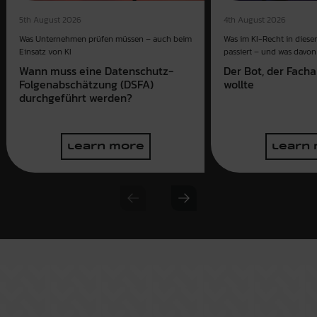
4th August 2026
5th August 2026
Was im KI-Recht in dies
Was Unternehmen prüfen müssen – auch beim
passiert – und was davon 
Einsatz von KI
Der Bot, der Fach
Wann muss eine Datenschutz-
wollte
Folgenabschätzung (DSFA)
durchgeführt werden?
learn more
learn
Previous slide
Next slide