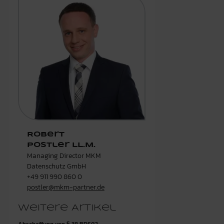
Robert
Postler LL.M.
Managing Director MKM
Datenschutz GmbH
+49 911 990 860 0
postler@mkm-partner.de
Weitere Artikel
Abschaffung von § 38 BDSG?