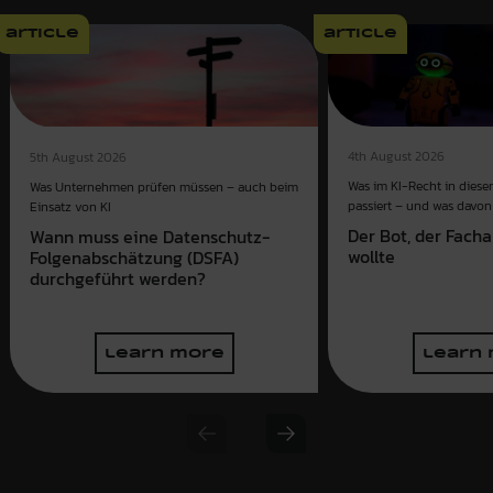
article
article
4th August 2026
5th August 2026
Was im KI-Recht in dies
Was Unternehmen prüfen müssen – auch beim
passiert – und was davon 
Einsatz von KI
Der Bot, der Fach
Wann muss eine Datenschutz-
wollte
Folgenabschätzung (DSFA)
durchgeführt werden?
learn more
learn
Previous slide
Next slide