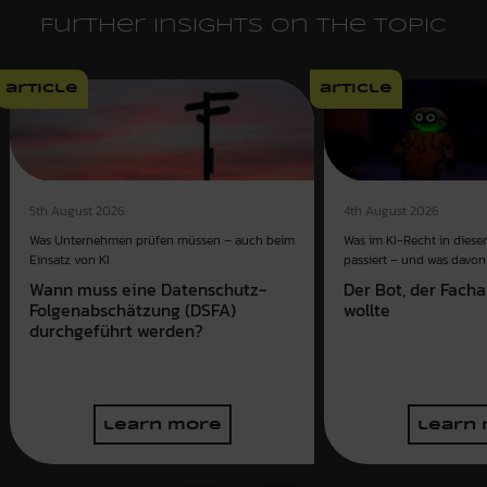
Further insights on the topic
article
article
4th August 2026
5th August 2026
Was im KI-Recht in dies
Was Unternehmen prüfen müssen – auch beim
passiert – und was davon 
Einsatz von KI
Der Bot, der Fach
Wann muss eine Datenschutz-
wollte
Folgenabschätzung (DSFA)
durchgeführt werden?
learn more
learn