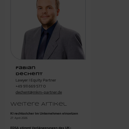
Fabian
Dechent
Lawyer I Equity Partner
+49 911 669 577 0
dechent@mkm-partner.de
Weitere Artikel
KI rechtssicher im Unternehmen einsetzen
27. April 2026
EDSA stimmt Verlängerungen des UK-