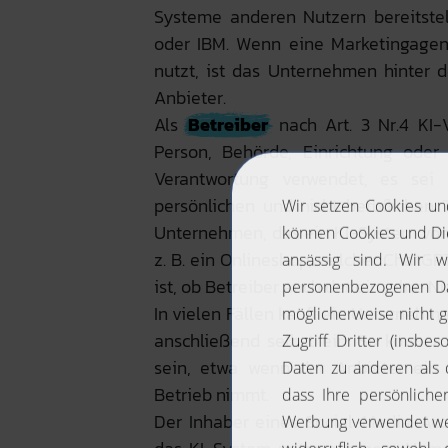
Systeme anderen Nutzern bereitstel
oder IBM. Wenn eine Marketingagen
nutzt, ist das Unternehmen hinter 
Anbieter.
Als
Betreiber
nach Art. 3 Nr.4 KI-V
Person, Behörde, Einrichtung oder 
Verantwortung verwendet, es se
persönlichen und nicht beruflichen T
Unternehmen, das ein KI-System vom 
z. B. ein Onlineshop, welcher ChatGP
ist, ob Betreiber auch der einzelne 
In vielen Fällen kauft ein Unternehm
anschließend selbst ein. So können
sein, etwa wenn der Anbieter ein 
Betrieb nimmt.
Der Inhaber eines Social-Media-Acc