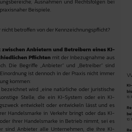
dungsbereiche, Ausnahmen und Rechtsfolgen bei
raxisnaher Beispiele.
nicht betroffen von der Kennzeichnungspflicht?
 zwischen Anbietern und Betreibern eines KI-
hiedlichen Pflichten
mit der Inbezugnahme aus
h. Die Begriffe „Anbieter“ und „Betreiber“ sind
 Einordnung ist dennoch in der Praxis nicht immer
W
erung kommen:
KI
 bezeichnet wird „eine natürliche oder juristische
bi
sonstige Stelle, die ein KI-System oder ein KI-
19.
zweck entwickelt oder entwickeln lässt und es
Re
er Handelsmarke in Verkehr bringt oder das KI-
be
10.
der ihrer Handelsmarke in Betrieb nimmt, sei es
her sind Anbieter alle Unternehmen, die ihre KI-
Re