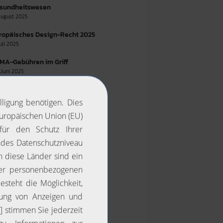
sundheitswesen
 August 2025
ropäisches Design-Recht 2025
Juli 2025
MA-Gebühren im Griff
 Juni 2025