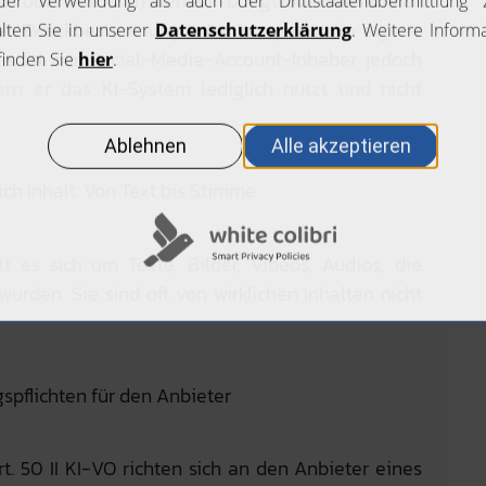
 oder Marke in Verkehr bringt oder wesentlich
er Zweckbestimmung oder Integration in eigene
axis ist der Social-Media-Account-Inhaber jedoch
fern er das KI-System lediglich nutzt und nicht
h Inhalt: Von Text bis Stimme
t es sich um Texte, Bilder, Videos, Audios, die
urden. Sie sind oft von wirklichen Inhalten nicht
pflichten für den Anbieter
. 50 II KI-VO richten sich an den Anbieter eines