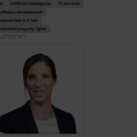
AI
Artificial Intelligence
IT services
Software development
Internet law & IT law
Industrial property rights
utor:in