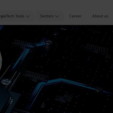
egalTech Tools
Sectors
Career
About us