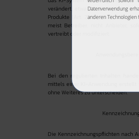
das KI-System unter eigenem Namen
verändert, etwa durch Anpassung d
Produkte (Art. 25 KI-VO). In der Pr
meist Betreiber, nicht Anbieter, so
vertreibt oder modifiziert.
Anwendungsbereic
Bei den regulierten Inhalten handel
mittels einer KI‑Anwendung erstellt w
ohne Weiteres zu unterscheiden.
Kennzeichnungs
Die Kennzeichnungspflichten nach Art