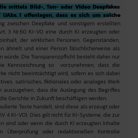
ie mittels Bild-, Ton- oder Video Deepfakes
V UAbs. 1 offenlegen, dass es sich um solche
ung zwischen Deepfake und sonstigem erstellten
 Art. 3 Nr.60 KI-VO eine durch KI erzeugten oder
oinhalt, der wirklichen Personen, Gegenständen,
en ähnelt und einer Person fälschlicherweise als
 würde. Die Transparenzpflicht besteht daher nur
 die Kennzeichnung so vorzunehmen, dass die
e nicht beeinträchtigt wird, sofern es sich dabei
atives, satirisches, fiktionales oder analoges Werk
n auszugehen, dass die Auslegung des Begriffes
… die Gerichte in Zukunft beschäftigen werden.
lierte Texte handelt, sind diese als erzeugt oder
V 4 KI-VO). Dies gilt nicht für KI-Systeme, die zur
n sind oder wenn die durch KI erzeugten Inhalte
n Überprüfung oder redaktionellen Kontrolle