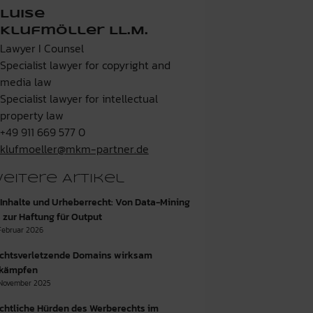
Luise
Klufmöller LL.M.
Lawyer I Counsel
Specialist lawyer for copyright and
media law
Specialist lawyer for intellectual
property law
+49 911 669 577 0
klufmoeller@mkm-partner.de
eitere Artikel
-Inhalte und Urheberrecht: Von Data-Mining
s zur Haftung für Output
 Februar 2026
chtsverletzende Domains wirksam
kämpfen
 November 2025
chtliche Hürden des Werberechts im