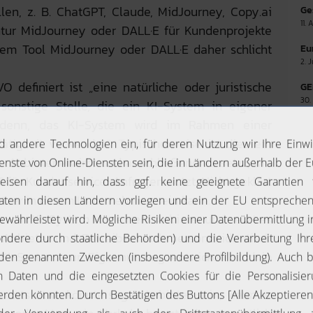
len, z. B. ChatGPT, Claude, MidJourney, Copy.ai
Ge
11.
tur MidJourney oder DALL·E für Kundenprojekte
dem Tool MidJourney oder DALL·E daher schlicht
Eu
2. 
O definiert ist „eine natürliche oder juristische
GE
30.
sonstige Stelle, die ein KI-System in eigener
i denn, das KI-System wird im Rahmen einer
ätigkeit verwendet“. Typischerweise ist dies ein
Anbieter erwirbt und anschließend einsetzt, wie
T für Kundenservice-Anfragen nutzt. Nicht geklärt
Nutzer in einem Unternehmen sein kann.
en ein KI-System von einem Anbieter und setzt es
 Anbieter und Betreiber auch personenidentisch
KI-System zur Eigennutzung entwickelt und in
ounts etwa könnte sogar Anbieter sein, wenn er